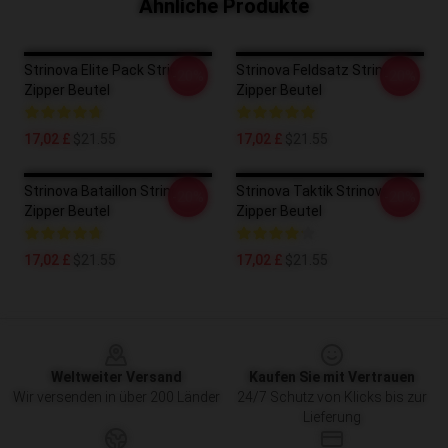
Ähnliche Produkte
Strinova Elite Pack Strinova
Strinova Feldsatz Strinova
-20%
-20%
Zipper Beutel
Zipper Beutel
17,02 £
$21.55
17,02 £
$21.55
Strinova Bataillon Strinova
Strinova Taktik Strinova
-20%
-20%
Zipper Beutel
Zipper Beutel
17,02 £
$21.55
17,02 £
$21.55
Footer
Weltweiter Versand
Kaufen Sie mit Vertrauen
Wir versenden in über 200 Länder
24/7 Schutz von Klicks bis zur
Lieferung