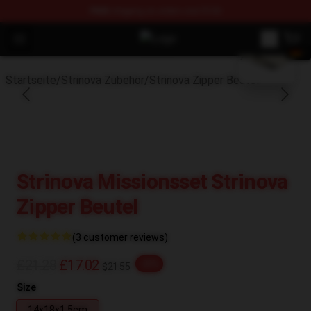
FREE
shipping on orders over $100
blank template
Open menu
Strinova Shop - Official Strinova 
Startseite
/
Strinova Zubehör
/
Strinova Zipper Beutel
Strinova Missionsset Strinova
Zipper Beutel
(3 customer reviews)
£21.28
£17.02
-20%
$21.55
Size
14x18x1.5cm