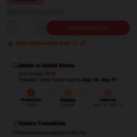
Größentabelle anzeigen
Quantity
IN DEN WARENKORB
Diese Aktion endet in
03
:
11
:
37
Deliver to United States
Cost to ship:
$6.99
Standard - Order today to get by
Aug. 12 - Aug. 19
Production
Shipping
Delivered
Today
Aug. 08
Aug. 12 - Aug. 19
Sichere Transaktion
Weltweite Lieferung bis vor Ihre Tür