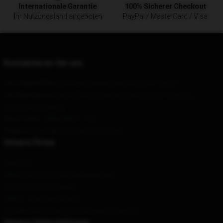
Internationale Garantie
100% Sicherer Checkout
Im Nutzungsland angeboten
PayPal / MasterCard / Visa
Kontaktieren Sie uns
Our Head Office
: 379 W Broadway, New York, NY 10012
Our Warehouse
: No. 5757 Zhongshan Road South, Yuzhong
District, Chongqing
Hour
: 9AM – 5PM (Mon – Fri)
Email
: contact@strinovamerch.shop
Unsere Firma
Über uns
Allgemeine Geschäftsbedingungen
Datenschutzrichtlinien
DMCA - Copyright Policy
CA SB657: Lieferkettentransparenzgesetz
Unsere Unterstützung