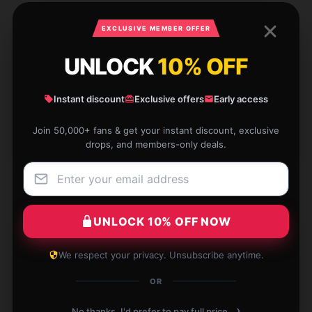
EXCLUSIVE MEMBER OFFER
The item is both affordable and high quality. It’s
UNLOCK
10% OFF
exceeded my expectations and I’m very pleased with
my purchase.
Instant discount
Exclusive offers
Early access
Apr 12, 2025
Join 50,000+ fans & get your instant discount, exclusive
drops, and members-only deals.
Alec
A
Verified owner
UNLOCK 10% OFF NOW
Product is perfect, shop delivers super fast.
We respect your privacy. Unsubscribe anytime.
Apr 12, 2025
OR
Phoebe
P
›
No thanks, I'd prefer to pay full price.