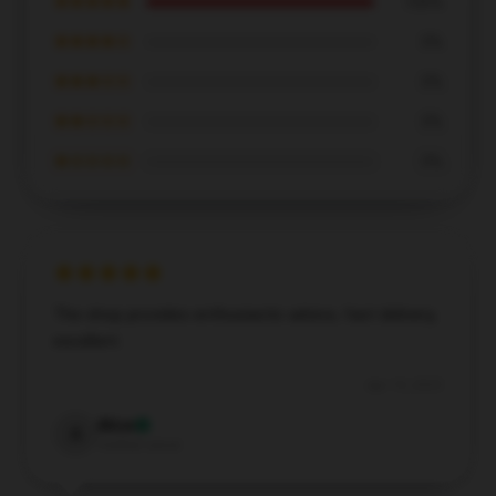
★★★★★
100%
★★★★☆
0%
★★★☆☆
0%
★★☆☆☆
0%
★☆☆☆☆
0%
The shop provides enthusiastic advice, fast delivery,
excellent.
Apr 15, 2025
Alice
A
Verified owner