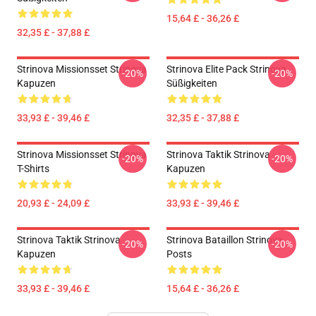
15,64 £ - 36,26 £
32,35 £ - 37,88 £
Strinova Missionsset Strinova
Strinova Elite Pack Strinova
-20%
-20%
Kapuzen
Süßigkeiten
33,93 £ - 39,46 £
32,35 £ - 37,88 £
Strinova Missionsset Strinova
Strinova Taktik Strinova
-20%
-20%
T-Shirts
Kapuzen
20,93 £ - 24,09 £
33,93 £ - 39,46 £
Strinova Taktik Strinova
Strinova Bataillon Strinova
-20%
-20%
Kapuzen
Posts
33,93 £ - 39,46 £
15,64 £ - 36,26 £