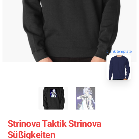
blank template
Strinova Taktik Strinova
Süßigkeiten