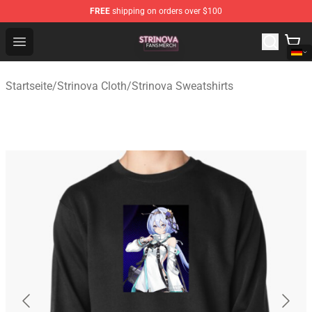
FREE
shipping on orders over $100
Strinova Shop - Official Strinova Merchandise Store
Open menu
Startseite
/
Strinova Cloth
/
Strinova Sweatshirts