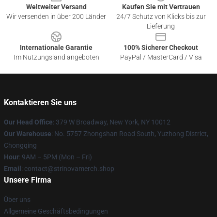
Weltweiter Versand
Kaufen Sie mit Vertrauen
Wir versenden in über 200 Länder
24/7 Schutz von Klicks bis zur
Lieferung
Internationale Garantie
100% Sicherer Checkout
Im Nutzungsland angeboten
PayPal / MasterCard / Visa
Kontaktieren Sie uns
Our Head Office
: 379 W Broadway, New York, NY 10012
Our Warehouse
: No. 5757 Zhongshan Road South, Yuzhong District,
Chongqing
Hour
: 9AM – 5PM (Mon – Fri)
Email
: contact@strinovamerch.shop
Unsere Firma
Über uns
Allgemeine Geschäftsbedingungen