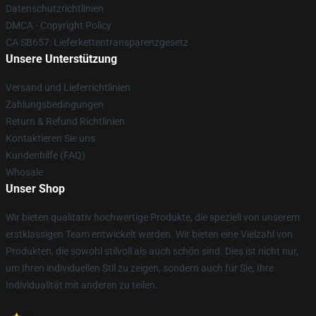
Datenschutzrichtlinien
DMCA - Copyright Policy
CA SB657: Lieferkettentransparenzgesetz
Unsere Unterstützung
Versand und Lieferrichtlinien
Zahlungsbedingungen
Return & Refund Richtlinien
Kontaktieren Sie uns
Kundenhilfe (FAQ)
Whosale
Unser Shop
Wir bieten qualitativ hochwertige Produkte, die speziell von unserem
erstklassigen Team entwickelt werden. Wir bieten eine Vielzahl von
Produkten, die sowohl stilvoll als auch schön sind. Dies ist nicht nur,
um Ihren individuellen Stil zu zeigen, sondern auch für Sie, Ihre
Individualität mit anderen zu teilen.