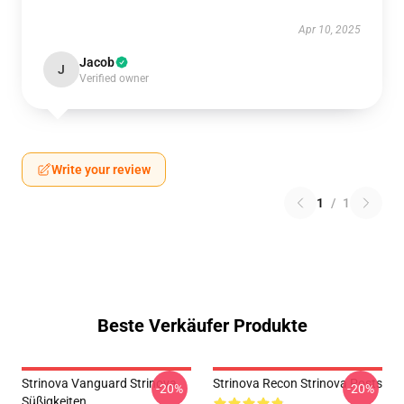
Apr 10, 2025
Jacob
J
Verified owner
Write your review
1
/
1
Beste Verkäufer Produkte
Strinova Vanguard Strinova
Strinova Recon Strinova Posts
-20%
-20%
Süßigkeiten