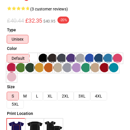
(3 customer reviews)
£40.44
£32.35
-20%
$40.95
Type
Unisex
Color
Default
Size
S
M
L
XL
2XL
3XL
4XL
5XL
Print Location