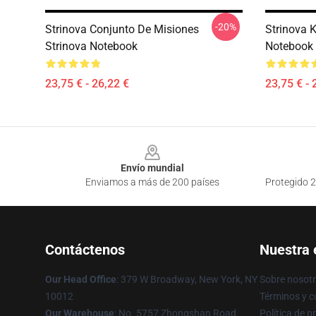
-20%
Strinova Conjunto De Misiones
Strinova 
Strinova Notebook
Notebook
23,75 € - 26,22 €
23,75 € - 
Footer
Envío mundial
Enviamos a más de 200 países
Protegido 2
Contáctenos
Nuestra
Our Head Office
: 379 W Broadway, New York, NY
Sobre nosot
10012
Términos y c
Our Warehouse
: No. 5757 Zhongshan Road
Política de p