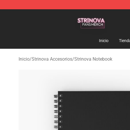
Strinova Shop - Official Strinova Merchandise Store
Inicio
Tiend
Inicio
/
Strinova Accesorios
/
Strinova Notebook