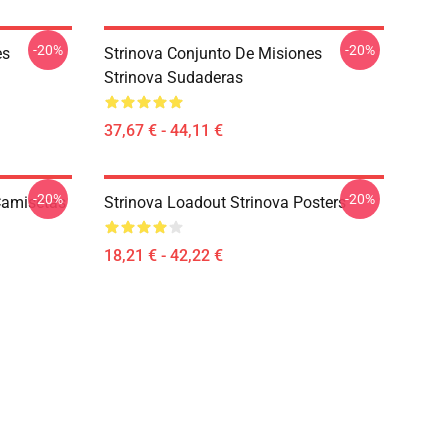
-20%
-20%
es
Strinova Conjunto De Misiones
Strinova Sudaderas
37,67 € - 44,11 €
-20%
-20%
Camisetas
Strinova Loadout Strinova Posters
18,21 € - 42,22 €