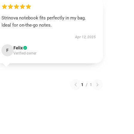
Strinova notebook fits perfectly in my bag.
Ideal for on-the-go notes.
Apr 12, 2025
Felix
F
Verified owner
1
/
1