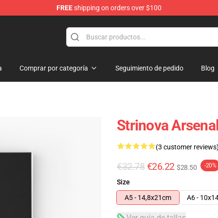
FREE
shipping on orders over $100
a
Comprar por categoría
Seguimiento de pedido
Blog
Strinova Arsena
(3 customer reviews
€32.78
€26.22
-20%
$28.50
Size
A5 - 14,8x21cm
A6 - 10x1
Ver guía de tallas