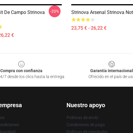
-20%
Kit De Campo Strinova
Strinova Arsenal Strinova No
23,75 € - 26,22 €
26,22 €
Compra con confianza
Garantía internacional
4/7 desde los clics hasta la entrega
Ofrecido en el país de us
 empresa
Nuestro apoyo
ros
Políticas de envío
ondiciones
Condiciones de pago
rivacidad
Políticas de reembolso