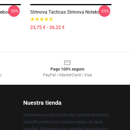
-20%
-20%
tebook
Strinova Tácticas Strinova Notebook
23,75 € - 26,22 €
Pago 100% seguro
o
PayPal / MasterCard / Visa
Nuestra tienda
Ofrecemos productos de alta calidad diseñados
específicamente por nuestro equipo de clase
mundial. Ofrecemos una variedad de productos