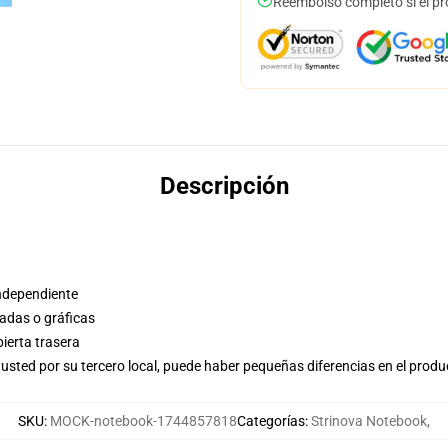
Reembolso completo si el pr
Descripción
independiente
adas o gráficas
bierta trasera
usted por su tercero local, puede haber pequeñas diferencias en el produ
SKU
:
MOCK-notebook-1744857818
Categorías
:
Strinova Notebook
,