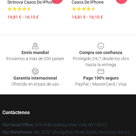
Strinova Casos De IPhone
Casos De IPhone
14,81 € - 16,10 €
14,81 € - 16,10 €
Footer
Envío mundial
Compra con confianza
Enviamos a más de 200 países
Protegido 24/7 desde los clics
hasta la entrega
Garantía internacional
Pago 100% seguro
Ofrecido en el país de uso
PayPal / MasterCard / Visa
Contáctenos
Our Head Office
: 379 W Broadway, New York, NY 10012
Our Warehouse
: No. 5757 Zhongshan Road South, Yuzhong District,