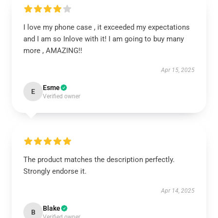
I love my phone case , it exceeded my expectations
and I am so Inlove with it! I am going to buy many
more , AMAZING!!
Apr 15, 2025
Esme
E
Verified owner
The product matches the description perfectly.
Strongly endorse it.
Apr 14, 2025
Blake
B
Verified owner