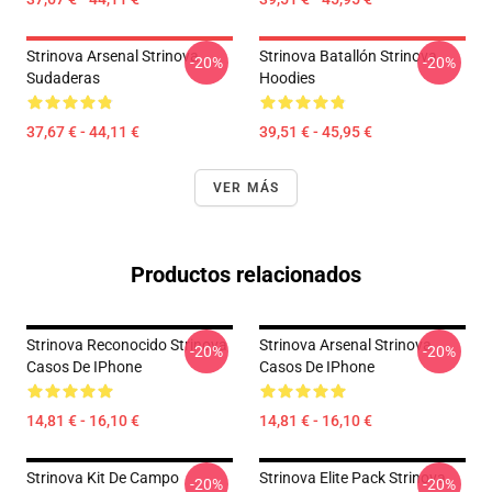
Strinova Arsenal Strinova
Strinova Batallón Strinova
-20%
-20%
Sudaderas
Hoodies
37,67 € - 44,11 €
39,51 € - 45,95 €
VER MÁS
Productos relacionados
Strinova Reconocido Strinova
Strinova Arsenal Strinova
-20%
-20%
Casos De IPhone
Casos De IPhone
14,81 € - 16,10 €
14,81 € - 16,10 €
Strinova Kit De Campo
Strinova Elite Pack Strinova
-20%
-20%