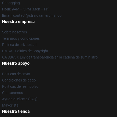
Chongqing
Hour
: 9AM – 5PM (Mon – Fri)
Email
: contact@strinovamerch.shop
Nuestra empresa
Sobre nosotros
Términos y condiciones
Política de privacidad
DMCA - Política de Copyright
CA SB657: Ley de transparencia en la cadena de suministro
Nuestro apoyo
Políticas de envío
Condiciones de pago
Políticas de reembolso
Contáctenos
Ayuda al cliente (FAQ)
Mayorista
Nuestra tienda