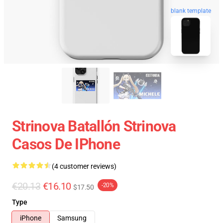
blank template
Strinova Batallón Strinova
Casos De IPhone
(4 customer reviews)
€20.13
€16.10
-20%
$17.50
Type
iPhone
Samsung