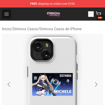
FREE
shipping on orders over $100
Strinova Shop - Official Strinova Merchandise Store
Open menu
Inicio
/
Strinova Casos
/
Strinova Casos de iPhone