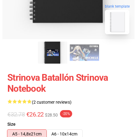
blank template
Strinova Batallón Strinova
Notebook
(2 customer reviews)
€32.78
€26.22
-20%
$28.50
Size
A5 - 14,8x21cm
A6 - 10x14cm