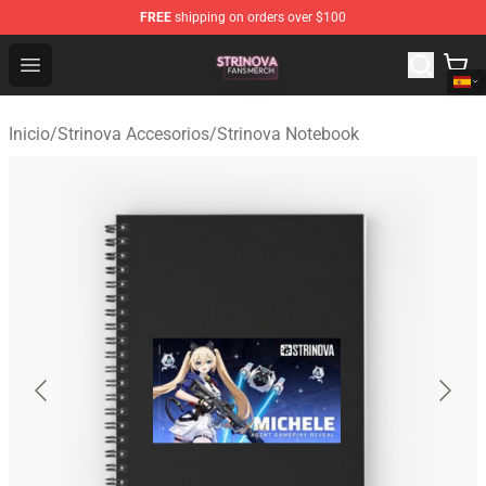
FREE
shipping on orders over $100
Strinova Shop - Official Strinova Merchandise Store
Open menu
Inicio
/
Strinova Accesorios
/
Strinova Notebook