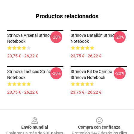
Productos relacionados
Strinova Arsenal Strinova
Strinova Batallón Strinova
-20%
-20%
Notebook
Notebook
23,75 € - 26,22 €
23,75 € - 26,22 €
Strinova Tácticas Strinova
Strinova Kit De Campo
-20%
-20%
Notebook
Strinova Notebook
23,75 € - 26,22 €
23,75 € - 26,22 €
Footer
Envío mundial
Compra con confianza
Enviamos a más de 200 países
Protegido 24/7 desde los clics