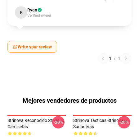
Ryan
R
Verified owner
Write your review
1
/
1
Mejores vendedores de productos
Strinova Reconocido Strinova
Strinova Tácticas Strinova
-20%
-20%
Camisetas
Sudaderas