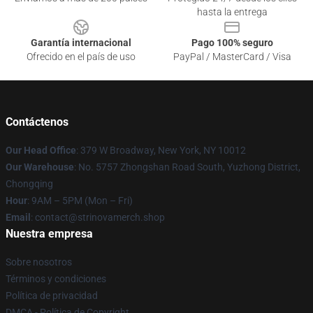
hasta la entrega
Garantía internacional
Pago 100% seguro
Ofrecido en el país de uso
PayPal / MasterCard / Visa
Contáctenos
Our Head Office
: 379 W Broadway, New York, NY 10012
Our Warehouse
: No. 5757 Zhongshan Road South, Yuzhong District,
Chongqing
Hour
: 9AM – 5PM (Mon – Fri)
Email
: contact@strinovamerch.shop
Nuestra empresa
Sobre nosotros
Términos y condiciones
Política de privacidad
DMCA - Política de Copyright