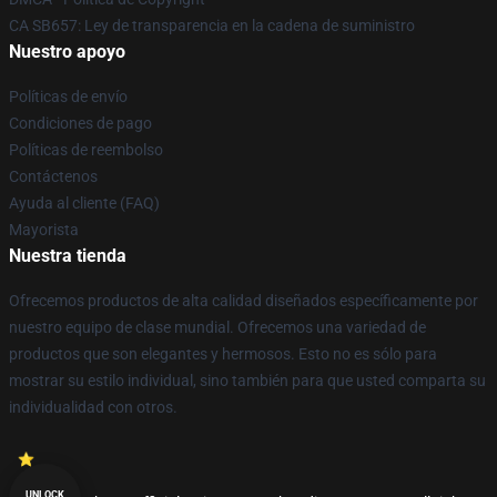
CA SB657: Ley de transparencia en la cadena de suministro
Nuestro apoyo
Políticas de envío
Condiciones de pago
Políticas de reembolso
Contáctenos
Ayuda al cliente (FAQ)
Mayorista
Nuestra tienda
Ofrecemos productos de alta calidad diseñados específicamente por
nuestro equipo de clase mundial. Ofrecemos una variedad de
productos que son elegantes y hermosos. Esto no es sólo para
mostrar su estilo individual, sino también para que usted comparta su
individualidad con otros.
UNLOCK