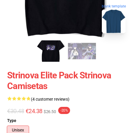
blank template
Strinova Elite Pack Strinova
Camisetas
(4 customer reviews)
€30.48
€24.38
-20%
$26.50
Type
Unisex