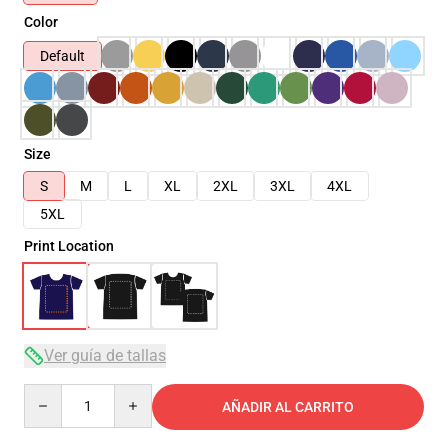
Color
Default
Size
S
M
L
XL
2XL
3XL
4XL
5XL
Print Location
Ver guía de tallas
Quantity
AÑADIR AL CARRITO