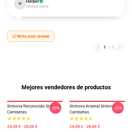
Harper
H
Verified owner
Write your review
1
/
1
Mejores vendedores de productos
Strinova Reconocido Strinova
Strinova Arsenal Strinova
-20%
-20%
Camisetas
Camisetas
24,38 € - 28,06 €
24,38 € - 28,06 €