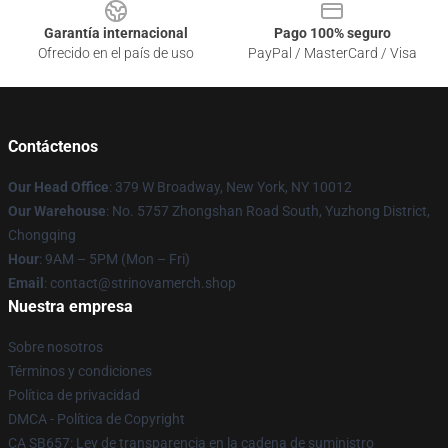
Garantía internacional
Pago 100% seguro
Ofrecido en el país de uso
PayPal / MasterCard / Visa
Contáctenos
Our Head Office
: 379 W Broadway, New York, NY 10012
Our Warehouse
: No. 5757 Zhongshan Road South, Yuzhong District,
Chongqing
Hour
: 9AM – 5PM (Mon – Fri)
Email
: contact@strinovamerch.shop
Nuestra empresa
Sobre nosotros
Términos y condiciones
Política de privacidad
DMCA - Política de Copyright
CA SB657: Ley de transparencia en la cadena de suministro