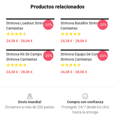
Productos relacionados
Strinova Loadout Strinova
Strinova Batallón Strinova
-20%
-20%
Camisetas
Camisetas
24,38 € - 28,06 €
24,38 € - 28,06 €
Strinova Kit De Campo
Strinova Equipo De Combate
-20%
-20%
Strinova Camisetas
Strinova Camisetas
24,38 € - 28,06 €
24,38 € - 28,06 €
Footer
Envío mundial
Compra con confianza
Enviamos a más de 200 países
Protegido 24/7 desde los clics
hasta la entrega