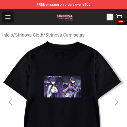
FREE
shipping on orders over $100
Strinova Shop - Official Strinova Merchandise Store
Open menu
Inicio
/
Strinova Cloth
/
Strinova Camisetas