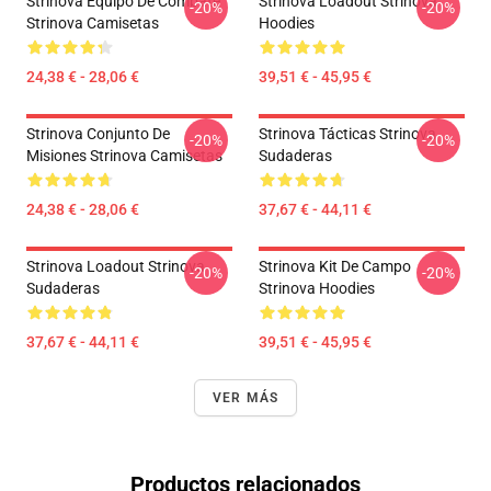
Strinova Equipo De Combate
Strinova Loadout Strinova
-20%
-20%
Strinova Camisetas
Hoodies
24,38 € - 28,06 €
39,51 € - 45,95 €
Strinova Conjunto De
Strinova Tácticas Strinova
-20%
-20%
Misiones Strinova Camisetas
Sudaderas
24,38 € - 28,06 €
37,67 € - 44,11 €
Strinova Loadout Strinova
Strinova Kit De Campo
-20%
-20%
Sudaderas
Strinova Hoodies
37,67 € - 44,11 €
39,51 € - 45,95 €
VER MÁS
Productos relacionados