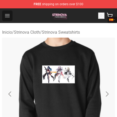
FREE
shipping on orders over $100
Strinova Shop - Official Strinova Merchandise Store
Open menu
Inicio
/
Strinova Cloth
/
Strinova Sweatshirts