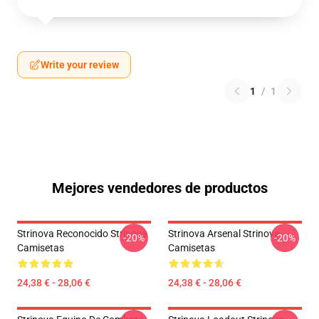
Write your review
1
/
1
Mejores vendedores de productos
Strinova Reconocido Strinova
Strinova Arsenal Strinova
-20%
-20%
Camisetas
Camisetas
24,38 € - 28,06 €
24,38 € - 28,06 €