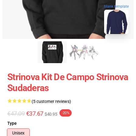
blank template
Strinova Kit De Campo Strinova
Sudaderas
(5 customer reviews)
€47.09
€37.67
-20%
$40.95
Type
Unisex