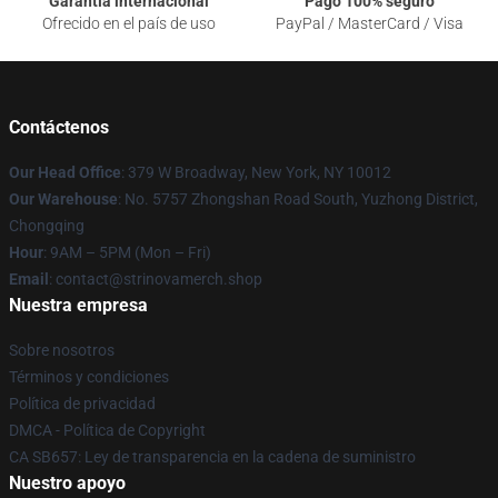
Garantía internacional
Pago 100% seguro
Ofrecido en el país de uso
PayPal / MasterCard / Visa
Contáctenos
Our Head Office
: 379 W Broadway, New York, NY 10012
Our Warehouse
: No. 5757 Zhongshan Road South, Yuzhong District,
Chongqing
Hour
: 9AM – 5PM (Mon – Fri)
Email
: contact@strinovamerch.shop
Nuestra empresa
Sobre nosotros
Términos y condiciones
Política de privacidad
DMCA - Política de Copyright
CA SB657: Ley de transparencia en la cadena de suministro
Nuestro apoyo