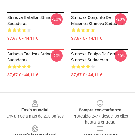
Strinova Batallón Strinova
Strinova Conjunto De
-20%
-20%
Sudaderas
Misiones Strinova Sudaderas
37,67 € - 44,11 €
37,67 € - 44,11 €
Strinova Tácticas Strinova
Strinova Equipo De Combate
-20%
-20%
Sudaderas
Strinova Sudaderas
37,67 € - 44,11 €
37,67 € - 44,11 €
Footer
Envío mundial
Compra con confianza
Enviamos a más de 200 países
Protegido 24/7 desde los clics
hasta la entrega