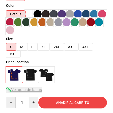
Color
Default
Size
S
M
L
XL
2XL
3XL
4XL
5XL
Print Location
Ver guía de tallas
Quantity
AÑADIR AL CARRITO