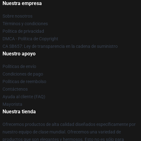
Nuestra empresa
Sobre nosotros
Términos y condiciones
Política de privacidad
DMCA - Política de Copyright
CA SB657: Ley de transparencia en la cadena de suministro
Nuestro apoyo
Políticas de envío
Condiciones de pago
Políticas de reembolso
Contáctenos
Ayuda al cliente (FAQ)
Mayorista
Nuestra tienda
Ofrecemos productos de alta calidad diseñados específicamente por
nuestro equipo de clase mundial. Ofrecemos una variedad de
productos que son elegantes y hermosos. Esto no es sólo para