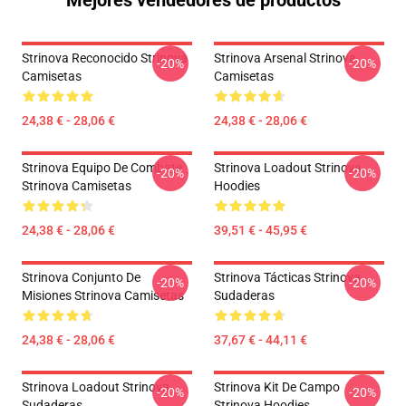
Mejores vendedores de productos
Strinova Reconocido Strinova
Strinova Arsenal Strinova
-20%
-20%
Camisetas
Camisetas
24,38 € - 28,06 €
24,38 € - 28,06 €
Strinova Equipo De Combate
Strinova Loadout Strinova
-20%
-20%
Strinova Camisetas
Hoodies
24,38 € - 28,06 €
39,51 € - 45,95 €
Strinova Conjunto De
Strinova Tácticas Strinova
-20%
-20%
Misiones Strinova Camisetas
Sudaderas
24,38 € - 28,06 €
37,67 € - 44,11 €
Strinova Loadout Strinova
Strinova Kit De Campo
-20%
-20%
Sudaderas
Strinova Hoodies