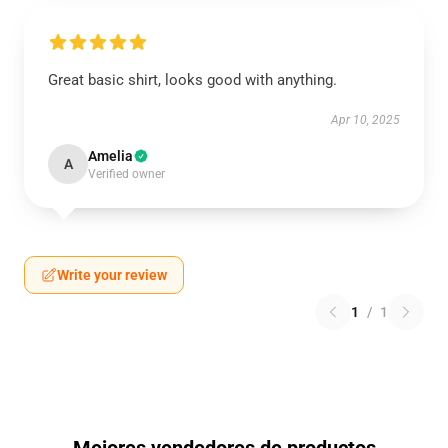
Great basic shirt, looks good with anything.
Apr 10, 2025
Amelia
A
Verified owner
Write your review
1
/
1