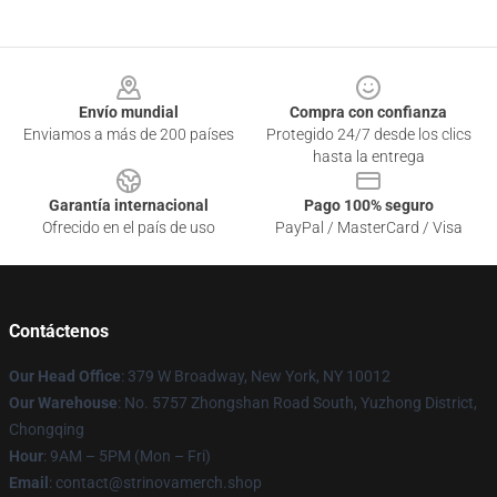
Footer
Envío mundial
Compra con confianza
Enviamos a más de 200 países
Protegido 24/7 desde los clics
hasta la entrega
Garantía internacional
Pago 100% seguro
Ofrecido en el país de uso
PayPal / MasterCard / Visa
Contáctenos
Our Head Office
: 379 W Broadway, New York, NY 10012
Our Warehouse
: No. 5757 Zhongshan Road South, Yuzhong District,
Chongqing
Hour
: 9AM – 5PM (Mon – Fri)
Email
: contact@strinovamerch.shop