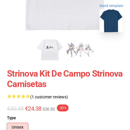
blank template
Strinova Kit De Campo Strinova
Camisetas
(1 customer reviews)
€30.48
€24.38
-20%
$26.50
Type
Unisex