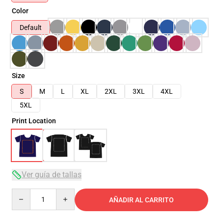
Color
Default
Size
S
M
L
XL
2XL
3XL
4XL
5XL
Print Location
Ver guía de tallas
Quantity
AÑADIR AL CARRITO