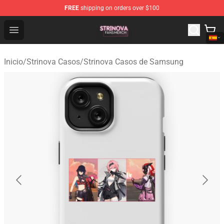
FREE
shipping on orders over $100
Strinova Shop - Official Strinova Merchandise Store
Open menu
Inicio
/
Strinova Casos
/
Strinova Casos de Samsung