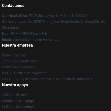
Contáctenos
Our Head Office
: 379 W Broadway, New York, NY 10012
Our Warehouse
: No. 5757 Zhongshan Road South, Yuzhong District,
Chongqing
Hour
: 9AM – 5PM (Mon – Fri)
Email
: contact@strinovamerch.shop
Nuestra empresa
Sobre nosotros
Términos y condiciones
Política de privacidad
DMCA - Política de Copyright
CA SB657: Ley de transparencia en la cadena de suministro
Nuestro apoyo
Políticas de envío
Condiciones de pago
Políticas de reembolso