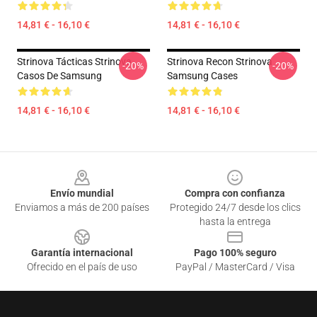
14,81 € - 16,10 €
14,81 € - 16,10 €
Strinova Tácticas Strinova
Strinova Recon Strinova
-20%
-20%
Casos De Samsung
Samsung Cases
14,81 € - 16,10 €
14,81 € - 16,10 €
Footer
Envío mundial
Compra con confianza
Enviamos a más de 200 países
Protegido 24/7 desde los clics
hasta la entrega
Garantía internacional
Pago 100% seguro
Ofrecido en el país de uso
PayPal / MasterCard / Visa