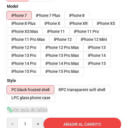
Model
iPhone 7
iPhone 7 Plus
iPhone 8
iPhone 8 Plus
iPhone X
iPhone XR
iPhone XS
iPhone XS Max
iPhone 11
iPhone 11 Pro
iPhone 11 Pro Max
iPhone 12
iPhone 12 Mini
iPhone 12 Pro
iPhone 12 Pro Max
iPhone 13
iPhone 13 Pro
iPhone 13 Pro Max
iPhone 14
iPhone 14 Pro
iPhone 14 Pro Max
iPhone 15
iPhone 15 Pro
iPhone 15 Pro Max
Style
PC black frosted shell
RPC transparent soft shell
LPC glass phone case
Ver guía de tallas
Quantity
AÑADIR AL CARRITO