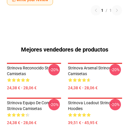
1
/
1
Mejores vendedores de productos
Strinova Reconocido Strinova
Strinova Arsenal Strinova
-20%
-20%
Camisetas
Camisetas
24,38 € - 28,06 €
24,38 € - 28,06 €
Strinova Equipo De Combate
Strinova Loadout Strinova
-20%
-20%
Strinova Camisetas
Hoodies
24,38 € - 28,06 €
39,51 € - 45,95 €