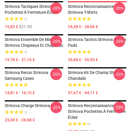
Strinova Tactiques Strinova
Strinova Reconnaissance
-20%
-20%
Pochettes À Fermeture Éclair
Strinova T-Shirts
19,82 €
$21.55
24,38 € - 28,06 €
Strinova Ensemble De Missions
Strinova Tactics Strinova Mouse
-20%
-20%
Strinova Chapeaux Et Chapeaux
Pads
19,78 € - 21,16 €
26,68 € - 50,50 €
Strinova Recon Strinova
Strinova Kit De Champ Strinova
-20%
-20%
Samsung Cases
Chandails
14,81 € - 16,10 €
37,67 € - 44,11 €
Strinova Charge Strinova Mugs
Strinova Reconnaissance
-20%
-20%
Strinova Pochettes À Fermeture
Éclair
23,00 € - 26,68 €