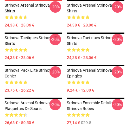
Strinova Arsenal Strinova T-
Strinova Arsenal Strinova T-
-20%
-20%
Shirts
Shirts
24,38 € - 28,06 €
24,38 € - 28,06 €
Strinova Tactiques Strinova T-
Strinova Tactiques Strinova T-
-20%
-20%
Shirts
Shirts
24,38 € - 28,06 €
24,38 € - 28,06 €
Strinova Pack Elite Strinova
Strinova Arsenal Strinova
-20%
-20%
Cahier
Épingles
23,75 € - 26,22 €
9,24 € - 12,00 €
Strinova Arsenal Strinova
Strinova Ensemble De Missions
-20%
-20%
Plaquettes De Souris
Strinova Robes
26,68 € - 50,50 €
27,14 €
$29.5