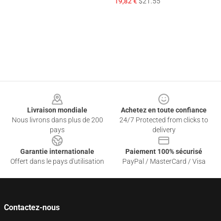
19,82 €
$21.55
Footer
Livraison mondiale
Achetez en toute confiance
Nous livrons dans plus de 200
24/7 Protected from clicks to
pays
delivery
Garantie internationale
Paiement 100% sécurisé
Offert dans le pays d'utilisation
PayPal / MasterCard / Visa
Contactez-nous