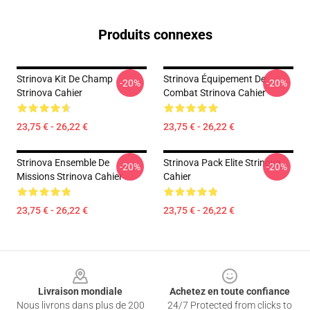
Produits connexes
Strinova Kit De Champ
Strinova Équipement De
-20%
-20%
Strinova Cahier
Combat Strinova Cahier
23,75 € - 26,22 €
23,75 € - 26,22 €
Strinova Ensemble De
Strinova Pack Elite Strinova
-20%
-20%
Missions Strinova Cahier
Cahier
23,75 € - 26,22 €
23,75 € - 26,22 €
Footer
Livraison mondiale
Achetez en toute confiance
Nous livrons dans plus de 200
24/7 Protected from clicks to