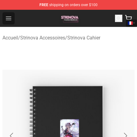
FREE
shipping on orders over $100
Strinova Shop - Official Strinova Merchandise Store
Open menu
Accueil
/
Strinova Accessoires
/
Strinova Cahier