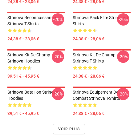
24,38 € - 28,06 €
24,38 € - 28,06 €
Strinova Reconnaissance
Strinova Pack Elite Strinova T-
-20%
-20%
Strinova T-Shirts
Shirts
24,38 € - 28,06 €
24,38 € - 28,06 €
Strinova Kit De Champ
Strinova Kit De Champ
-20%
-20%
Strinova Hoodies
Strinova T-Shirts
39,51 € - 45,95 €
24,38 € - 28,06 €
Strinova Bataillon Strinova
Strinova Équipement De
-20%
-20%
Hoodies
Combat Strinova T-Shirts
39,51 € - 45,95 €
24,38 € - 28,06 €
VOIR PLUS