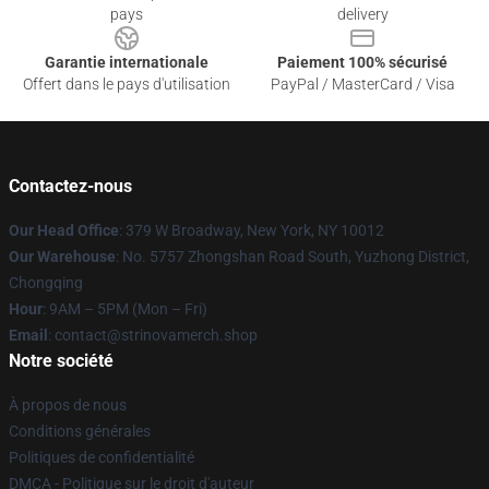
pays
delivery
Garantie internationale
Paiement 100% sécurisé
Offert dans le pays d'utilisation
PayPal / MasterCard / Visa
Contactez-nous
Our Head Office
: 379 W Broadway, New York, NY 10012
Our Warehouse
: No. 5757 Zhongshan Road South, Yuzhong District,
Chongqing
Hour
: 9AM – 5PM (Mon – Fri)
Email
: contact@strinovamerch.shop
Notre société
À propos de nous
Conditions générales
Politiques de confidentialité
DMCA - Politique sur le droit d'auteur