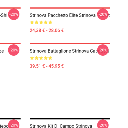
-20%
-20%
-Shirt
Strinova Pacchetto Elite Strinova T-Shirt
24,38 € - 28,06 €
-20%
-20%
pe
Strinova Battaglione Strinova Cappucci
39,51 € - 45,95 €
-20%
-20%
otebook
Strinova Kit Di Campo Strinova