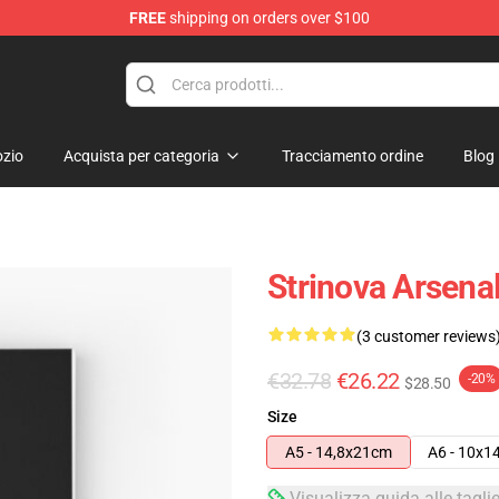
FREE
shipping on orders over $100
zio
Acquista per categoria
Tracciamento ordine
Blog
Strinova Arsena
(3 customer reviews
€32.78
€26.22
-20%
$28.50
Size
A5 - 14,8x21cm
A6 - 10x1
Visualizza guida alle tagli