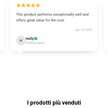
This product performs exceptionally well and
offers great value for the cost.
Apr 14, 2025
Holly
H
Verified owner
I prodotti più venduti