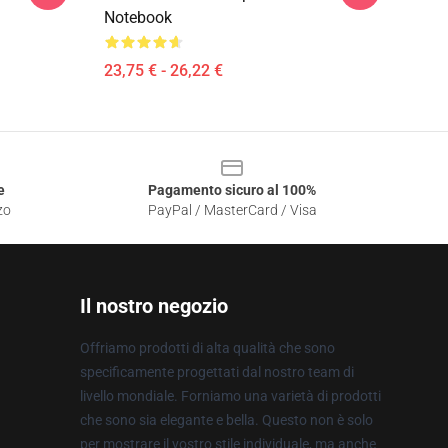
Notebook
23,75 € - 26,22 €
e
Pagamento sicuro al 100%
zo
PayPal / MasterCard / Visa
Il nostro negozio
Offriamo prodotti di alta qualità che sono
specificamente progettati dal nostro team di
livello mondiale. Forniamo una varietà di prodotti
che sono sia elegante e bella. Questo non è solo
per mostrare il vostro stile individuale, ma anche