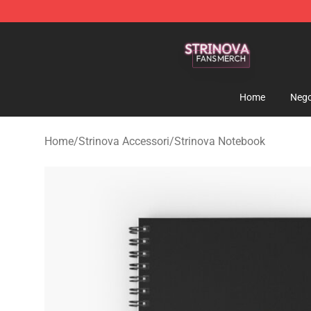
Strinova Shop - Official Strinova Merchandise Store
Home
Nego
Home
/
Strinova Accessori
/
Strinova Notebook