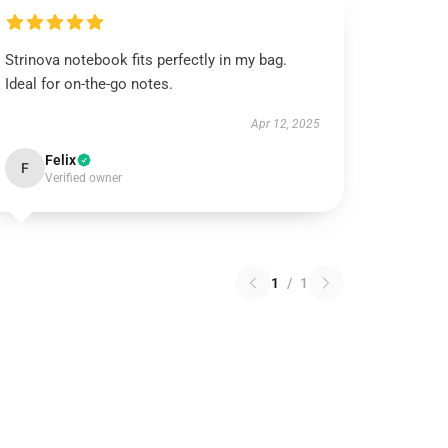
Strinova notebook fits perfectly in my bag.
Ideal for on-the-go notes.
Apr 12, 2025
Felix
F
Verified owner
1
/
1