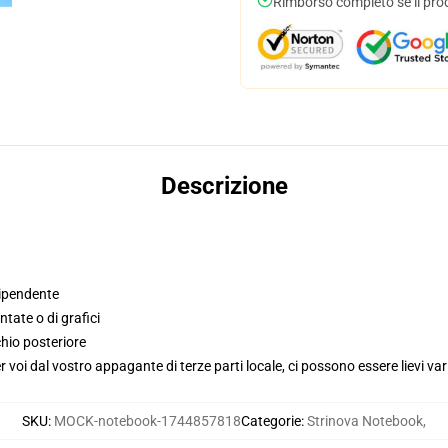
Rimborso completo se il pro
Descrizione
dipendente
tate o di grafici
hio posteriore
voi dal vostro appagante di terze parti locale, ci possono essere lievi var
SKU
:
MOCK-notebook-1744857818
Categorie
:
Strinova Notebook
,