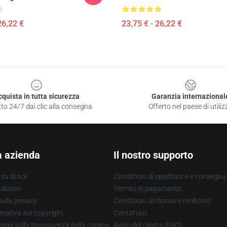
26,22 €
23,75 € - 26,22 €
cquista in tutta sicurezza
Garanzia internazional
to 24/7 dai clic alla consegna
Offerto nel paese di utiliz
a azienda
Il nostro supporto
su di noi
Condizioni di spedizione e consegna
dizioni
Termini di pagamento
ulla privacy
Condizioni di ritorno e rimborso
mativa sul copyright
Contattaci
gge sulla trasparenza della catena
Aiuto del cliente (FAQ)