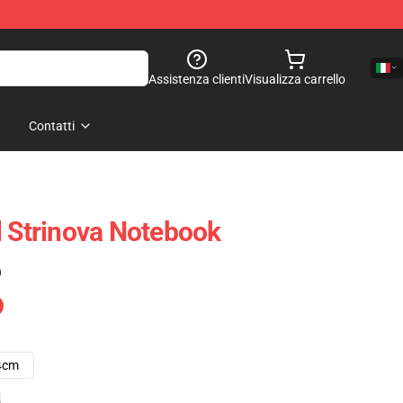
Assistenza clienti
Visualizza carrello
Contatti
l Strinova Notebook
)
4cm
e