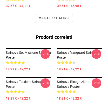
37,67 € - 44,11 €
39,51 € - 45,95 €
VISUALIZZA ALTRO
Prodotti correlati
Strinova Set Missione Strinova
Strinova Vanguard Strinova
-20%
-20%
Poster
Poster
18,21 € - 42,22 €
18,21 € - 42,22 €
Strinova Tattiche Strinova
Strinova Ricognizione
-20%
-20%
Poster
Strinova Poster
18,21 € - 42,22 €
18,21 € - 42,22 €