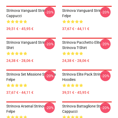
Strinova Vanguard Strinova
Strinova Vanguard Strinova
-20%
-20%
Cappucci
Felpe
39,51 € - 45,95 €
37,67 € - 44,11 €
Strinova Vanguard Strinova T-
Strinova Pacchetto Elite
-20%
-20%
Shirt
Strinova T-Shirt
24,38 € - 28,06 €
24,38 € - 28,06 €
Strinova Set Missione Strinova
Strinova Elite Pack Strinova
-20%
-20%
Felpe
Hoodies
37,67 € - 44,11 €
39,51 € - 45,95 €
Strinova Arsenal Strinova
Strinova Battaglione Strinova
-20%
-20%
Felpe
Cappucci