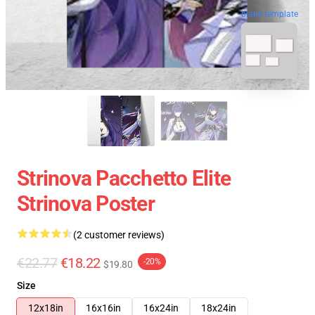
blank template
Strinova Pacchetto Elite
Strinova Poster
(2 customer reviews)
€22.77
€18.22
-20%
$19.80
Size
12x18in
16x16in
16x24in
18x24in