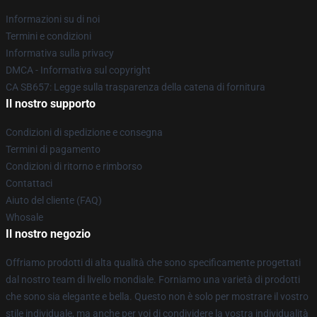
Informazioni su di noi
Termini e condizioni
Informativa sulla privacy
DMCA - Informativa sul copyright
CA SB657: Legge sulla trasparenza della catena di fornitura
Il nostro supporto
Condizioni di spedizione e consegna
Termini di pagamento
Condizioni di ritorno e rimborso
Contattaci
Aiuto del cliente (FAQ)
Whosale
Il nostro negozio
Offriamo prodotti di alta qualità che sono specificamente progettati
dal nostro team di livello mondiale. Forniamo una varietà di prodotti
che sono sia elegante e bella. Questo non è solo per mostrare il vostro
stile individuale, ma anche per voi di condividere la vostra individualità