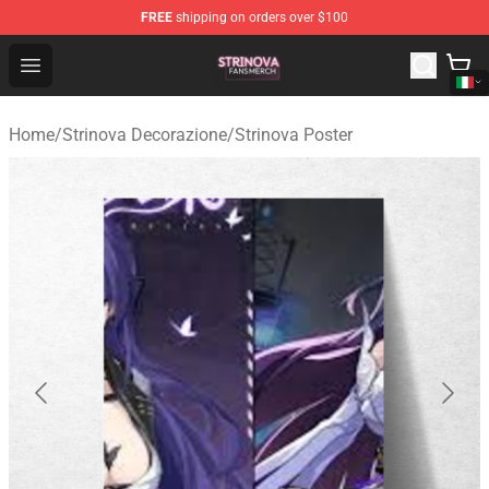
FREE
shipping on orders over $100
Strinova Shop - Official Strinova Merchandise Store
Open menu
Home
/
Strinova Decorazione
/
Strinova Poster