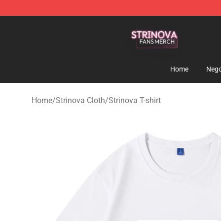
Strinova Shop - Official Strinova Merchandise Store
Home
Nego
Home
/
Strinova Cloth
/
Strinova T-shirt