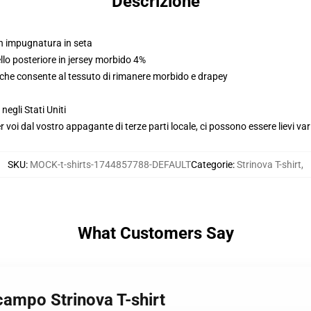
Descrizione
on impugnatura in seta
llo posteriore in jersey morbido 4%
 che consente al tessuto di rimanere morbido e drapey
gli Stati Uniti
voi dal vostro appagante di terze parti locale, ci possono essere lievi var
SKU
:
MOCK-t-shirts-1744857788-DEFAULT
Categorie
:
Strinova T-shirt
,
What Customers Say
 campo Strinova T-shirt