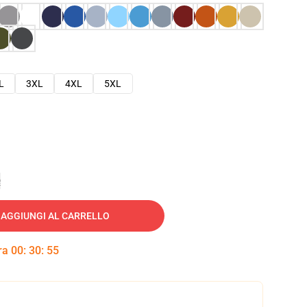
L
3XL
4XL
5XL
e
AGGIUNGI AL CARRELLO
tra
00
:
30
:
54