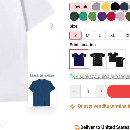
Default
Size
S
M
L
XL
2X
Print Location
blank template
Visualizza guida alle tagli
Quantity
Questa vendita termina 
Deliver to United States