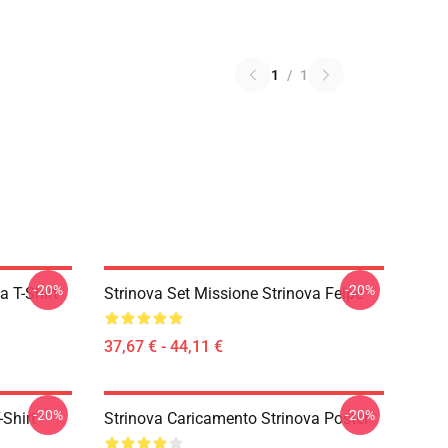
1
/
1
-20%
-20%
a T-Shirt
Strinova Set Missione Strinova Felpe
37,67 € - 44,11 €
-20%
-20%
-Shirt
Strinova Caricamento Strinova Poster