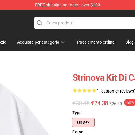
FREE
shipping on orders over $100
zio
Acquista per categoria
Tracciamento ordine
Blog
Strinova Kit Di 
(1 customer reviews
€30.48
€24.38
-20%
$26.50
Type
Unisex
Color