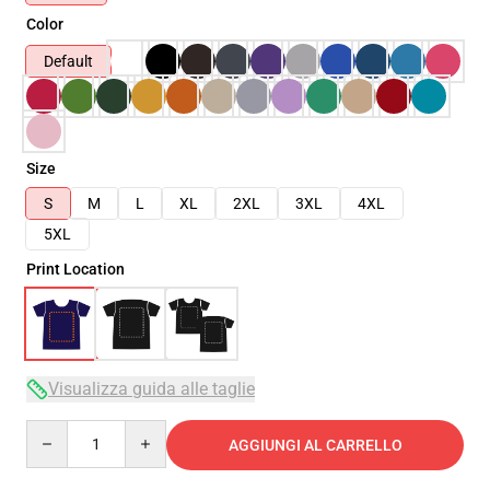
Color
Default
Size
S
M
L
XL
2XL
3XL
4XL
5XL
Print Location
Visualizza guida alle taglie
Quantity
AGGIUNGI AL CARRELLO