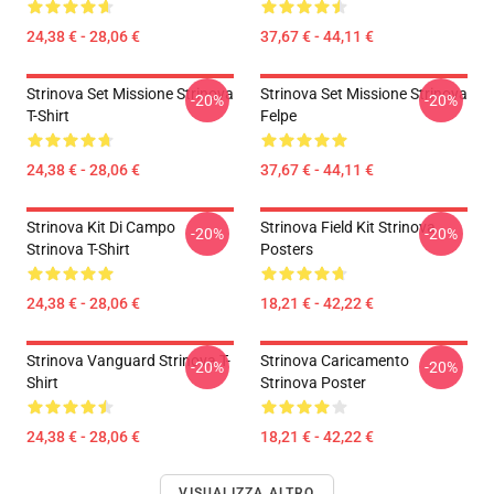
24,38 € - 28,06 €
37,67 € - 44,11 €
Strinova Set Missione Strinova
Strinova Set Missione Strinova
-20%
-20%
T-Shirt
Felpe
24,38 € - 28,06 €
37,67 € - 44,11 €
Strinova Kit Di Campo
Strinova Field Kit Strinova
-20%
-20%
Strinova T-Shirt
Posters
24,38 € - 28,06 €
18,21 € - 42,22 €
Strinova Vanguard Strinova T-
Strinova Caricamento
-20%
-20%
Shirt
Strinova Poster
24,38 € - 28,06 €
18,21 € - 42,22 €
VISUALIZZA ALTRO