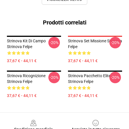
Prodotti correlati
Strinova Kit Di Campo
Strinova Set Missione Strinova
-20%
-20%
Strinova Felpe
Felpe
37,67 € - 44,11 €
37,67 € - 44,11 €
Strinova Ricognizione
Strinova Pacchetto Elite
-20%
-20%
Strinova Felpe
Strinova Felpe
37,67 € - 44,11 €
37,67 € - 44,11 €
Footer