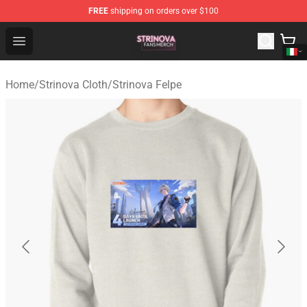
FREE
shipping on orders over $100
Strinova Shop - Official Strinova Merchandise Store
Open menu
Home
/
Strinova Cloth
/
Strinova Felpe