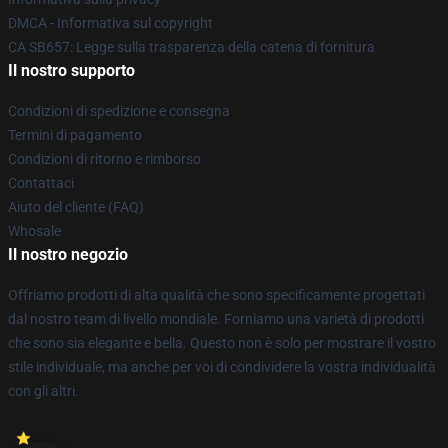
DMCA - Informativa sul copyright
CA SB657: Legge sulla trasparenza della catena di fornitura
Il nostro supporto
Condizioni di spedizione e consegna
Termini di pagamento
Condizioni di ritorno e rimborso
Contattaci
Aiuto del cliente (FAQ)
Whosale
Il nostro negozio
Offriamo prodotti di alta qualità che sono specificamente progettati
dal nostro team di livello mondiale. Forniamo una varietà di prodotti
che sono sia elegante e bella. Questo non è solo per mostrare il vostro
stile individuale, ma anche per voi di condividere la vostra individualità
con gli altri.