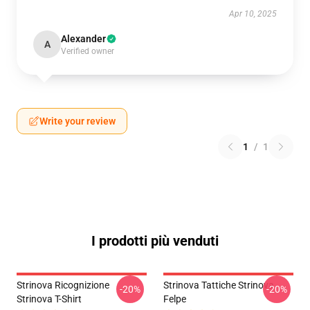
Apr 10, 2025
Alexander
A
Verified owner
Write your review
1
/
1
I prodotti più venduti
Strinova Ricognizione
Strinova Tattiche Strinova
-20%
-20%
Strinova T-Shirt
Felpe