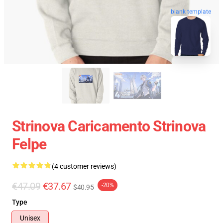
blank template
Strinova Caricamento Strinova
Felpe
(4 customer reviews)
€47.09
€37.67
-20%
$40.95
Type
Unisex