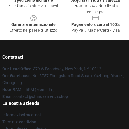
Spedizione mondiale
Acquista in tutta sicurezza
Spediamo in oltre 200 paesi
Protetto 24/7 dai clic alla
consegna
Garanzia internazionale
Pagamento sicuro al 100%
Offerto nel paese di utilizzo
PayPal / MasterCard / Visa
Contattaci
Our Head Office
: 379 W Broadway, New York, NY 10012
Our Warehouse
: No. 5757 Zhongshan Road South, Yuzhong District,
Chongqing
Hour
: 9AM – 5PM (Mon – Fri)
Email
: contact@strinovamerch.shop
La nostra azienda
Informazioni su di noi
Termini e condizioni
Informativa sulla privacy