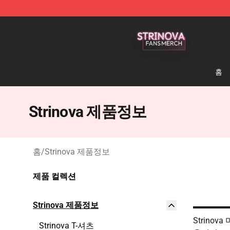
Strinova Shop - Official Strinova Merchandise Store
홈
Strinova 제품정보
홈
/
Strinova 제품정보
제품 컬렉션
Strinova 제품정보
Strinova
Strinova T-셔츠