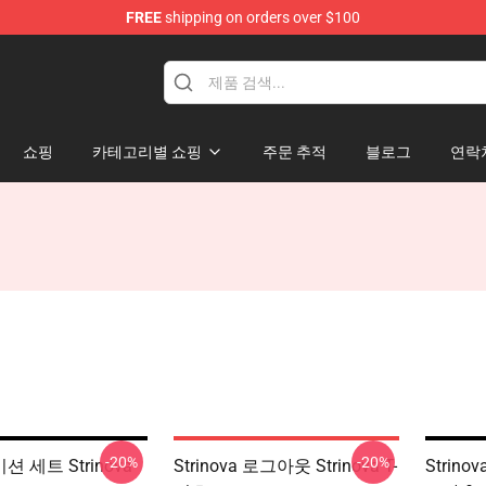
FREE
shipping on orders over $100
쇼핑
카테고리별 쇼핑
주문 추적
블로그
연락
-20%
-20%
 미션 세트 Strinova
Strinova 로그아웃 Strinova T-
Strino