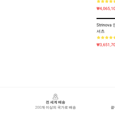
₩4,065,1
Strinova
셔츠
₩3,651,70
Footer
전 세계 배송
200개 이상의 국가로 배송
클