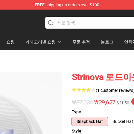
FREE
shipping on orders over $100
쇼핑
카테고리별 쇼핑
주문 추적
블로그
연락
Strinova 로드아
(1 customer reviews
₩37,034
₩29,627
$21.50
Type
Snapback Hat
Bucket Hat
Style