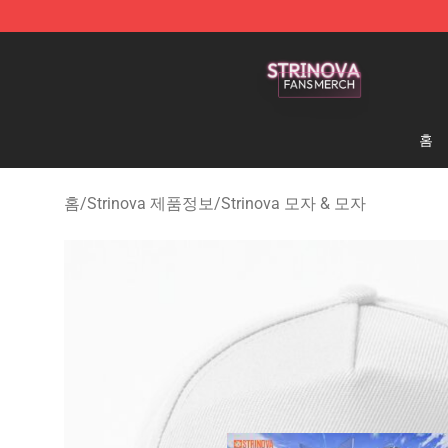
Strinova Shop - Official Strinova Merchandise Store
홈
홈
/
Strinova 제품정보
/
Strinova 모자 & 모자