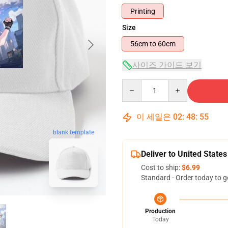
Printing
Size
56cm to 60cm
사이즈 가이드 보기
Quantity
이 세일은
02
:
48
:
55
blank template
Deliver to United States
Cost to ship:
$6.99
Standard - Order today to g
Production
Today