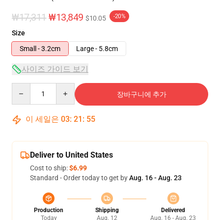
₩17,311
₩13,849
-20%
$10.05
Size
Small - 3.2cm
Large - 5.8cm
사이즈 가이드 보기
Quantity
장바구니에 추가
이 세일은
03
:
21
:
55
Deliver to United States
Cost to ship:
$6.99
Standard - Order today to get by
Aug. 16 - Aug. 23
Production
Shipping
Delivered
Today
Aug. 12
Aug. 16 - Aug. 23