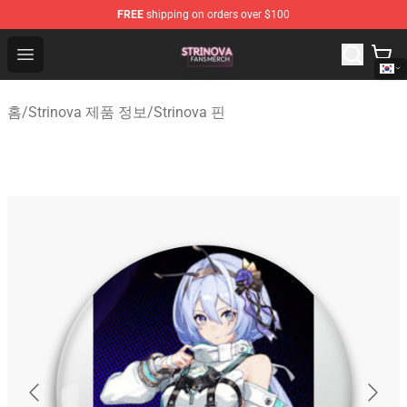
FREE
shipping on orders over $100
Strinova Shop - Official Strinova Merchandise Store
Open menu
홈
/
Strinova 제품 정보
/
Strinova 핀