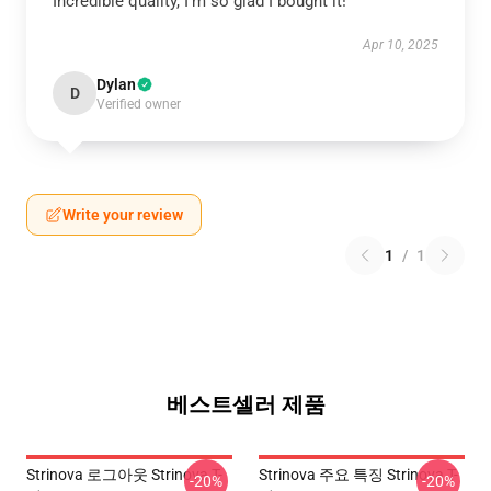
Incredible quality, I’m so glad I bought it!
Apr 10, 2025
Dylan
D
Verified owner
Write your review
1
/
1
베스트셀러 제품
Strinova 로그아웃 Strinova T-
Strinova 주요 특징 Strinova T-
-20%
-20%