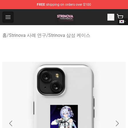
FREE
shipping on orders over $100
Strinova Shop - Official Strinova Merchandise Store
Open menu
홈
/
Strinova 사례 연구
/
Strinova 삼성 케이스