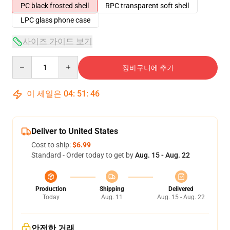
PC black frosted shell
RPC transparent soft shell
LPC glass phone case
사이즈 가이드 보기
Quantity
장바구니에 추가
이 세일은
04
:
51
:
46
Deliver to United States
Cost to ship:
$6.99
Standard - Order today to get by
Aug. 15 - Aug. 22
Production
Shipping
Delivered
Today
Aug. 11
Aug. 15 - Aug. 22
안전한 거래