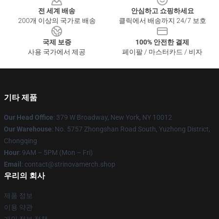
전 세계 배송
안심하고 쇼핑하세요
200개 이상의 국가로 배송
클릭에서 배송까지 24/7 보호
국제 보증
100% 안전한 결제
사용 국가에서 제공
페이팔 / 마스터카드 / 비자
기타 제품
Our Head Office
: 379 W Broadway, New York, NY 10012
Our Warehouse
: No. 5757 Zhongshan Road South, Yuzhong District,
Chongqing
Hour
: 9AM – 5PM (Mon – Fri)
Email
: contact@strinovamerch.shop
우리의 회사
제품 정보
이용 약관
개인 정보 정책