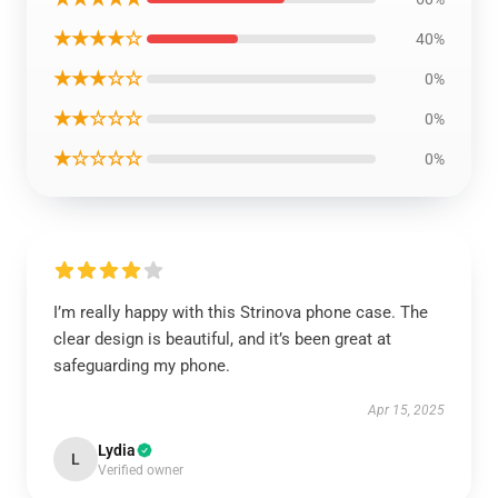
★★★★☆
40%
★★★☆☆
0%
★★☆☆☆
0%
★☆☆☆☆
0%
I’m really happy with this Strinova phone case. The
clear design is beautiful, and it’s been great at
safeguarding my phone.
Apr 15, 2025
Lydia
L
Verified owner