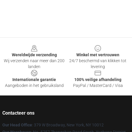
Footer
Wereldwijde verzending
Winkel met vertrouwen
Wij verzenden naar meer dan 200
24/7 beschermd van klikken tot
landen
levering
Internationale garantie
100% veilige afhandeling
Aangeboden in het gebruiksland
PayPal / MasterCard / Visa
Contacteer ons
Our Head Office
: 379 W Broadway, New York, NY 10012