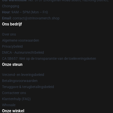
Our Warehouse
: No. 5757 Zhongshan Road South, Yuzhong District,
Chongqing
Hour
: 9AM – 5PM (Mon – Fri)
Email
: contact@strinovamerch.shop
Ons bedrijf
Over ons
Algemene voorwaarden
Privacybeleid
DMCA - Auteursrechtbeleid
CA SB657: Wet op de transparantie van de toeleveringsketen
Onze steun
Verzend- en leveringsbeleid
Betalingsvoorwaarden
Teruggave & terugbetalingsbeleid
Contacteer ons
Klantenhulp (FAQ)
Whosale
Onze winkel