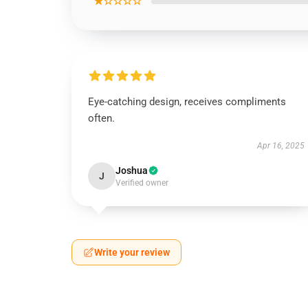
★☆☆☆☆
Eye-catching design, receives compliments
often.
Apr 16, 2025
Joshua
J
Verified owner
Write your review