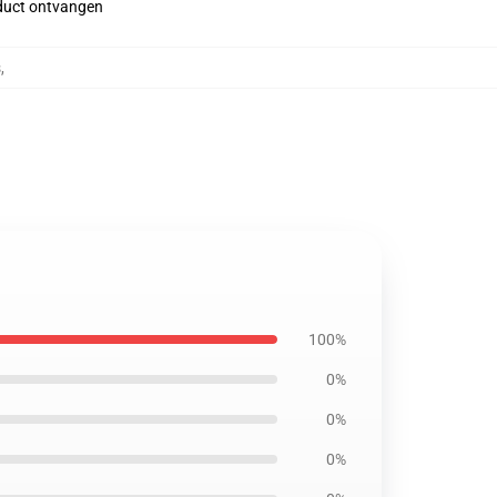
roduct ontvangen
s
,
100%
0%
0%
0%