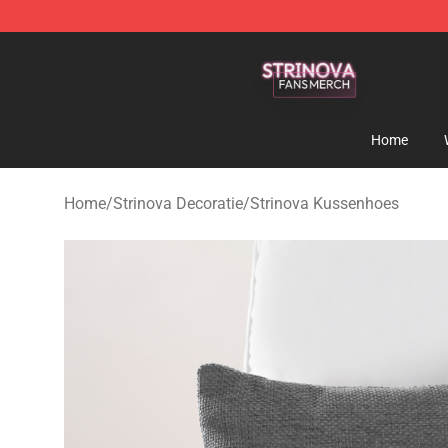
Strinova Shop - Official Strinova Merchandise Store
Home
Home
/
Strinova Decoratie
/
Strinova Kussenhoes