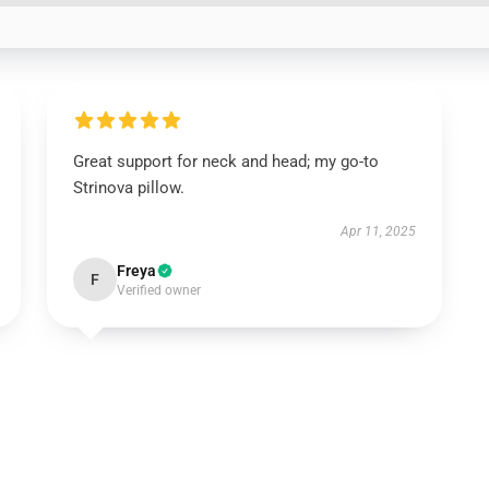
Great support for neck and head; my go-to
Strinova pillow.
Apr 11, 2025
Freya
F
Verified owner