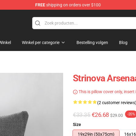
FREE
shipping on orders over $100
Winkel
Winkel per categorie
Bestelling volgen
Blog
Strinova Arsena
This is pillow cover only, insert
(2 customer reviews
€33.35
€26.68
-20%
$29.00
Size
19x29in (50x75cm)
16x16