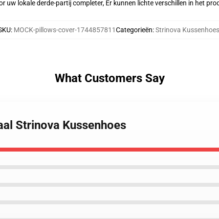
r uw lokale derde-partij completer, Er kunnen lichte verschillen in het p
SKU
:
MOCK-pillows-cover-1744857811
Categorieën
:
Strinova Kussenhoe
What Customers Say
naal Strinova Kussenhoes