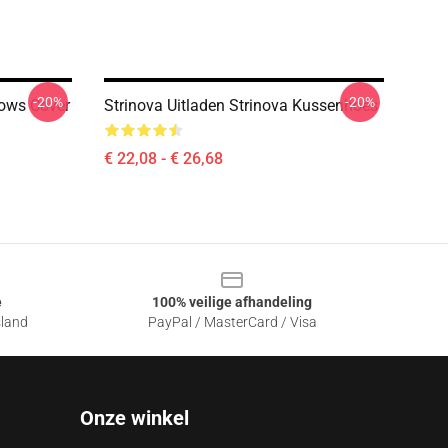
-20%
-20%
lows Cover
Strinova Uitladen Strinova Kussenhoes
€ 22,08 - € 26,68
e
100% veilige afhandeling
sland
PayPal / MasterCard / Visa
Onze winkel