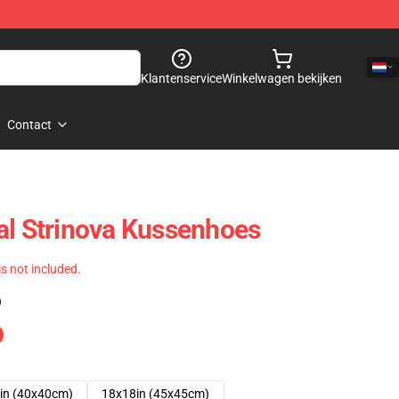
Klantenservice
Winkelwagen bekijken
Contact
al Strinova Kussenhoes
 is not included.
)
in (40x40cm)
18x18in (45x45cm)