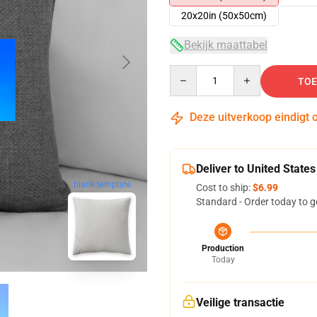
20x20in (50x50cm)
Bekijk maattabel
Quantity
TOE
Deze uitverkoop eindigt 
Deliver to United States
blank template
Cost to ship:
$6.99
Standard - Order today to g
Production
Today
Veilige transactie