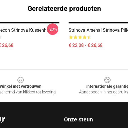
Gerelateerde producten
-20%
Recon Strinova Kussenhoes
Strinova Arsenal Strinova Pil
€ 26,68
€ 22,08 - € 26,68
Winkel met vertrouwen
Internationale garanti
chermd van klikken tot levering
Aangeboden in het gebruik
jf
Onze steun