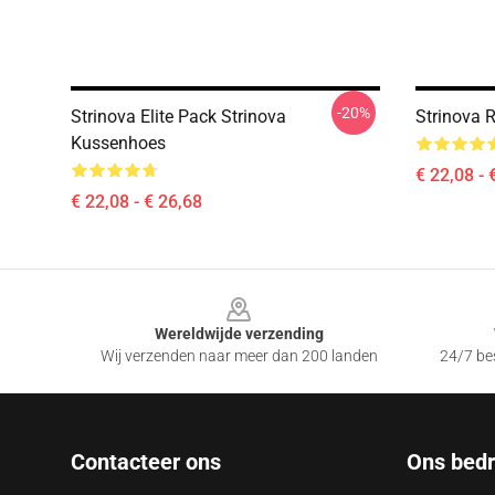
-20%
Strinova Elite Pack Strinova
Strinova 
Kussenhoes
€ 22,08 - 
€ 22,08 - € 26,68
Footer
Wereldwijde verzending
Wij verzenden naar meer dan 200 landen
24/7 bes
Contacteer ons
Ons bedri