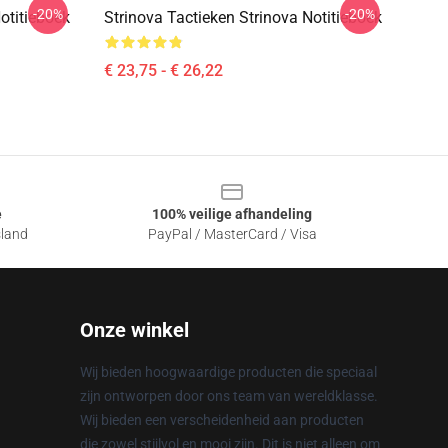
-20%
-20%
otitieboek
Strinova Tactieken Strinova Notitieboek
€ 23,75 - € 26,22
e
100% veilige afhandeling
sland
PayPal / MasterCard / Visa
Onze winkel
Wij bieden hoogwaardige producten die speciaal
zijn ontworpen door ons team van wereldklasse.
Wij bieden een verscheidenheid aan producten
die zowel stijlvol en mooi zijn. Dit is niet alleen om