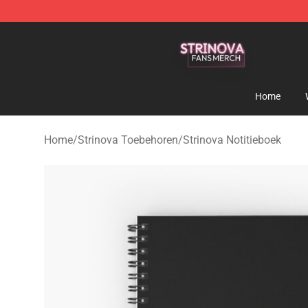
Strinova Shop - Official Strinova Merchandise Store
Home
Home
/
Strinova Toebehoren
/
Strinova Notitieboek