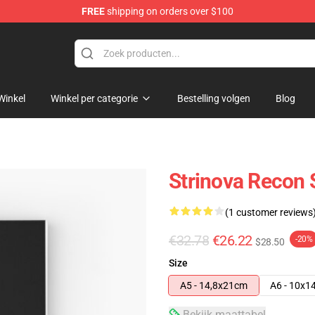
FREE
shipping on orders over $100
Winkel
Winkel per categorie
Bestelling volgen
Blog
Strinova Recon 
(1 customer reviews
€32.78
€26.22
-20%
$28.50
Size
A5 - 14,8x21cm
A6 - 10x1
Bekijk maattabel