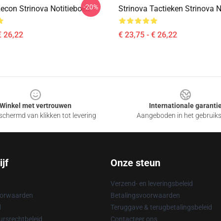
-20%
Recon Strinova Notitieboek
Strinova Tactieken Strinova N
€ 26,22
€ 23,75 - € 26,22
Winkel met vertrouwen
Internationale garanti
chermd van klikken tot levering
Aangeboden in het gebruik
jf
Onze steun
Verzend- en leveringsbeleid
oorwaarden
Betalingsvoorwaarden
d
Teruggave & terugbetalingsbeleid
rsrechtbeleid
Contacteer ons