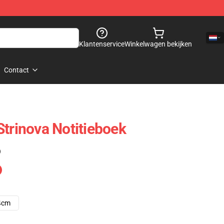
Klantenservice
Winkelwagen bekijken
Contact
Strinova Notitieboek
)
4cm