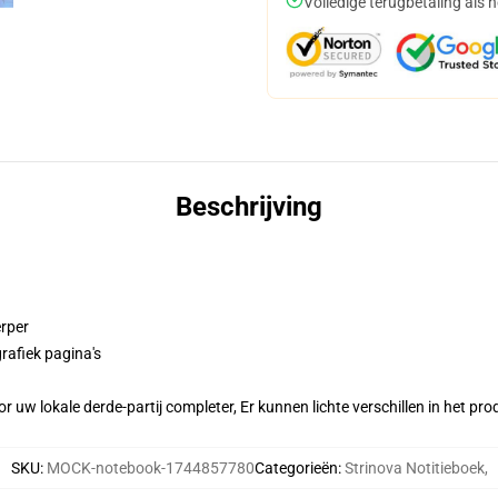
Volledige terugbetaling als 
Beschrijving
erper
rafiek pagina's
r uw lokale derde-partij completer, Er kunnen lichte verschillen in het p
SKU
:
MOCK-notebook-1744857780
Categorieën
:
Strinova Notitieboek
,