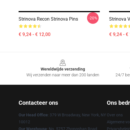
-20%
Strinova Recon Strinova Pins
Strinova 
€ 9,24 - € 12,00
€ 9,24 - €
Footer
Wereldwijde verzending
Wij verzenden naar meer dan 200 landen
24/7 bes
Contacteer ons
Ons bedri
Our Head Office
: 379 W Broadway, New York, NY
Over ons
10012
Algemene v
Our Warehouse
: No. 5757 Zhongshan Road
Privacybelei