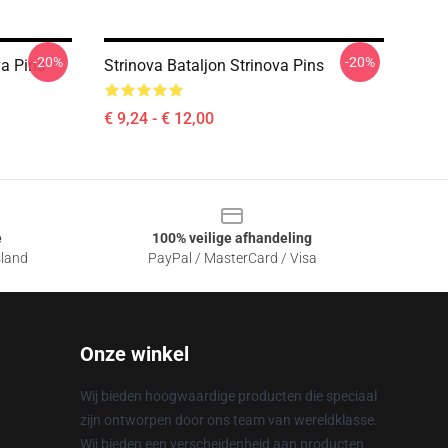
-20%
-20%
va Pins
Strinova Bataljon Strinova Pins
€ 9,24 - € 12,00
e
100% veilige afhandeling
sland
PayPal / MasterCard / Visa
Onze winkel
Wij bieden hoogwaardige producten die speciaal
zijn ontworpen door ons team van wereldklasse.
Wij bieden een verscheidenheid aan producten