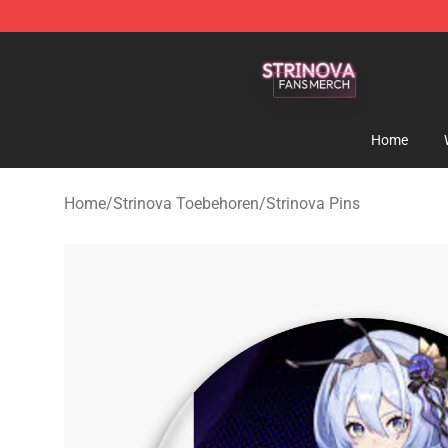
Strinova Shop - Official Strinova Merchandise Store
Home
Home
/
Strinova Toebehoren
/
Strinova Pins