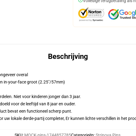
Volledige terugbetaling als 
Beschrijving
ongeveer overal
en in-your-face groot (2.25"/57mm)
en. Niet voor kinderen jonger dan 3 jaar.
d voor de leeftijd van 8 jaar en ouder.
t bevat een functioneel scherp punt.
r uw lokale derde-partij completer, Er kunnen lichte verschillen in het p
SKU
:
MOCK-pins-1744857785
Categorieën
:
Strinova Pins
,