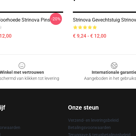
-20%
Voorhoede Strinova Pins
Strinova Gevechtstuig Strino
 12,00
€ 9,24 - € 12,00
Winkel met vertrouwen
Internationale garanti
chermd van klikken tot levering
Aangeboden in het gebruik
jf
Onze steun
Verzend- en leveringsbeleid
oorwaarden
Betalingsvoorwaarden
d
Teruggave & terugbetalingsbeleid