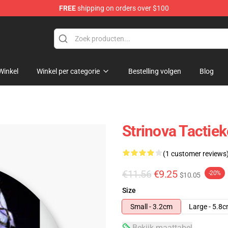
FREE
shipping on orders over $100
Winkel
Winkel per categorie
Bestelling volgen
Blog
Strinova Tactiek
(1 customer reviews
€11.56
€9.25
-20%
$10.05
Size
Small - 3.2cm
Large - 5.8
Bekijk maattabel