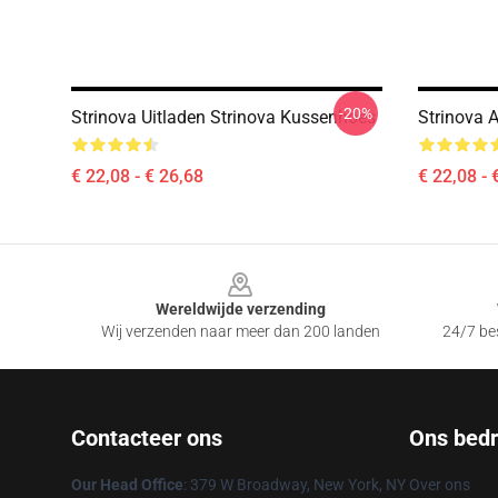
-20%
Strinova Uitladen Strinova Kussenhoes
Strinova 
€ 22,08 - € 26,68
€ 22,08 - 
Footer
Wereldwijde verzending
Wij verzenden naar meer dan 200 landen
24/7 bes
Contacteer ons
Ons bedri
Our Head Office
: 379 W Broadway, New York, NY
Over ons