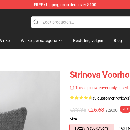
FREE
shipping on orders over $100
Winkel
Winkel per categorie
Bestelling volgen
Blog
Strinova Voorh
This is pillow cover only, insert
(3 customer reviews
€33.35
€26.68
-20%
$29.00
Size
19x29in (50x75cm)
16x16