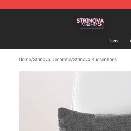
Strinova Shop - Official Strinova Merchandise Store
Home
Home
/
Strinova Decoratie
/
Strinova Kussenhoes