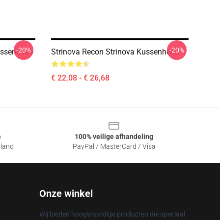
-20%
-20%
Kussenhoes
Strinova Recon Strinova Kussenhoes
€ 22,08 - € 26,68
e
100% veilige afhandeling
sland
PayPal / MasterCard / Visa
Onze winkel
Wij bieden hoogwaardige producten die speciaal