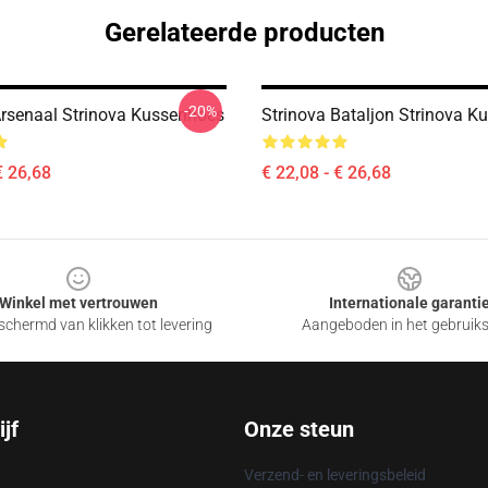
Gerelateerde producten
-20%
Arsenaal Strinova Kussenhoes
Strinova Bataljon Strinova 
€ 26,68
€ 22,08 - € 26,68
Winkel met vertrouwen
Internationale garanti
chermd van klikken tot levering
Aangeboden in het gebruik
jf
Onze steun
Verzend- en leveringsbeleid