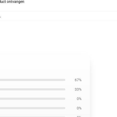
roduct ontvangen
s
,
67%
33%
0%
0%