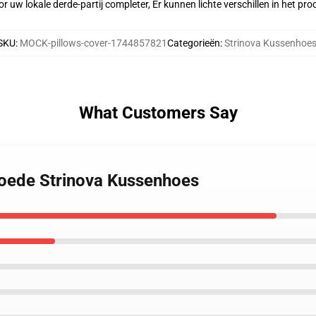
r uw lokale derde-partij completer, Er kunnen lichte verschillen in het p
SKU
:
MOCK-pillows-cover-1744857821
Categorieën
:
Strinova Kussenhoe
What Customers Say
hoede Strinova Kussenhoes