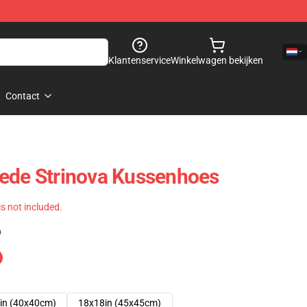
Klantenservice
Winkelwagen bekijken
Contact
oede Strinova Kussenhoes
 is not included.
)
in (40x40cm)
18x18in (45x45cm)