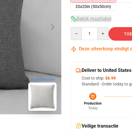
20x20in (50x50cm)
Bekijk maattabel
Quantity
TOE
Deze uitverkoop eindigt 
Deliver to United States
Cost to ship:
$6.99
blank template
Standard - Order today to g
Production
Today
Veilige transactie