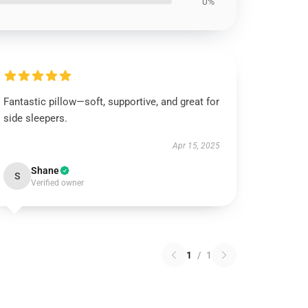
0%
Fantastic pillow—soft, supportive, and great for
side sleepers.
Apr 15, 2025
Shane
S
Verified owner
1
/
1