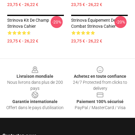
23,75 € - 26,22 €
23,75 € - 26,22 €
Strinova Kit De Champ
Strinova Équipement De
-20%
-20%
Strinova Cahier
Combat Strinova Cahier
23,75 € - 26,22 €
23,75 € - 26,22 €
Footer
Livraison mondiale
Achetez en toute confiance
Nous livrons dans plus de 200
24/7 Protected from clicks to
pays
delivery
Garantie internationale
Paiement 100% sécurisé
Offert dans le pays d'utilisation
PayPal / MasterCard / Visa