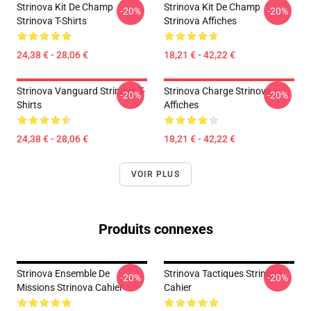
Strinova Kit De Champ
Strinova Kit De Champ
-20%
-20%
Strinova T-Shirts
Strinova Affiches
24,38 € - 28,06 €
18,21 € - 42,22 €
Strinova Vanguard Strinova T-
Strinova Charge Strinova
-20%
-20%
Shirts
Affiches
24,38 € - 28,06 €
18,21 € - 42,22 €
VOIR PLUS
Produits connexes
Strinova Ensemble De
Strinova Tactiques Strinova
-20%
-20%
Missions Strinova Cahier
Cahier