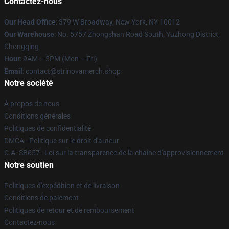
Contactez-nous
Our Head Office
: 379 W Broadway, New York, NY 10012
Our Warehouse
: No. 5757 Zhongshan Road South, Yuzhong District,
Chongqing
Hour
: 9AM – 5PM (Mon – Fri)
Email
: contact@strinovamerch.shop
Notre société
À propos de nous
Conditions générales
Politiques de confidentialité
DMCA - Politique sur le droit d'auteur
C.A. SB657 : Loi sur la transparence de la chaîne d'approvisionnement
Notre soutien
Politiques d'expédition et de livraison
Conditions de paiement
Politiques de retour et de remboursement
Contactez-nous