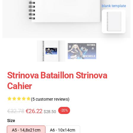
blank template
Strinova Bataillon Strinova
Cahier
(5 customer reviews)
€32.78
€26.22
-20%
$28.50
Size
A5 - 14,8x21cm
A6 - 10x14cm