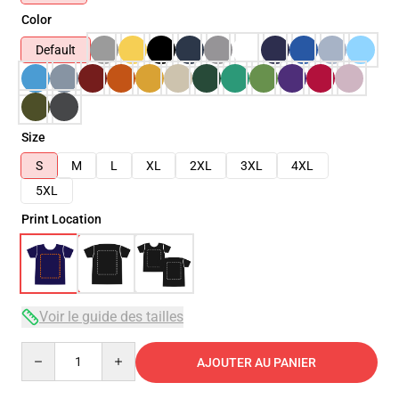
Color
Default
Size
S
M
L
XL
2XL
3XL
4XL
5XL
Print Location
Voir le guide des tailles
Quantity
AJOUTER AU PANIER