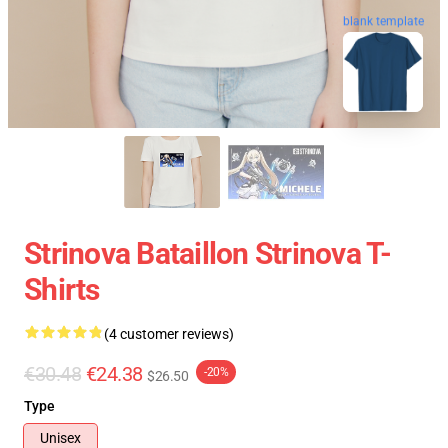
blank template
Strinova Bataillon Strinova T-
Shirts
(4 customer reviews)
€30.48
€24.38
-20%
$26.50
Type
Unisex