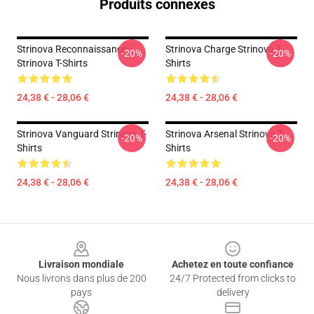
Produits connexes
Strinova Reconnaissance
Strinova Charge Strinova T-
-20%
-20%
Strinova T-Shirts
Shirts
24,38 € - 28,06 €
24,38 € - 28,06 €
Strinova Vanguard Strinova T-
Strinova Arsenal Strinova T-
-20%
-20%
Shirts
Shirts
24,38 € - 28,06 €
24,38 € - 28,06 €
Footer
Livraison mondiale
Achetez en toute confiance
Nous livrons dans plus de 200
24/7 Protected from clicks to
pays
delivery