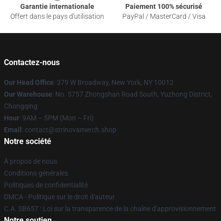
Garantie internationale
Paiement 100% sécurisé
Offert dans le pays d'utilisation
PayPal / MasterCard / Visa
Contactez-nous
Our Head Office
: 379 W Broadway, New York, NY 10012
Our Warehouse
: No. 5757 Zhongshan Road South, Yuzhong District,
Chongqing
Hour
: 9AM – 5PM (Mon – Fri)
Email
: contact@strinovamerch.shop
Notre société
À propos de nous
Conditions générales
Politiques de confidentialité
DMCA - Politique sur le droit d'auteur
C.A. SB657 : Loi sur la transparence de la chaîne d'approvisionnement
Notre soutien