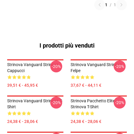
1
/
1
I prodotti più venduti
Strinova Vanguard Strinova
Strinova Vanguard Strinova
-20%
-20%
Cappucci
Felpe
39,51 € - 45,95 €
37,67 € - 44,11 €
Strinova Vanguard Strinova T-
Strinova Pacchetto Elite
-20%
-20%
Shirt
Strinova T-Shirt
24,38 € - 28,06 €
24,38 € - 28,06 €