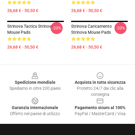
26,68 € - 50,50 €
26,68 € - 50,50 €
Strinova Tactics Strinova
Strinova Caricamento
-20%
-20%
Mouse Pads
Strinova Mouse Pads
26,68 € - 50,50 €
26,68 € - 50,50 €
Footer
Spedizione mondiale
Acquista in tutta sicurezza
Spediamo in oltre 200 paesi
Protetto 24/7 dai clic alla
consegna
Garanzia internazionale
Pagamento sicuro al 100%
Offerto nel paese di utilizzo
PayPal / MasterCard / Visa