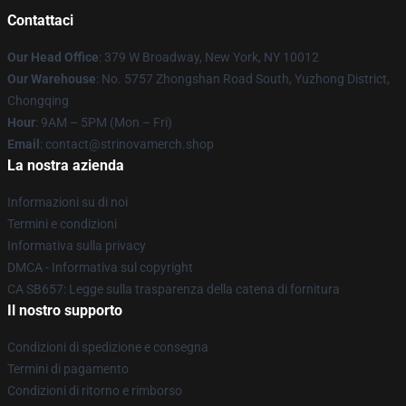
Contattaci
Our Head Office
: 379 W Broadway, New York, NY 10012
Our Warehouse
: No. 5757 Zhongshan Road South, Yuzhong District,
Chongqing
Hour
: 9AM – 5PM (Mon – Fri)
Email
: contact@strinovamerch.shop
La nostra azienda
Informazioni su di noi
Termini e condizioni
Informativa sulla privacy
DMCA - Informativa sul copyright
CA SB657: Legge sulla trasparenza della catena di fornitura
Il nostro supporto
Condizioni di spedizione e consegna
Termini di pagamento
Condizioni di ritorno e rimborso