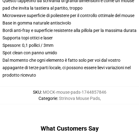
Questo tappetino da scrivania di grandi dimensioni è come un mouse
pad che invita la tastiera al partito, troppo
Microweave superficie di poliestere per il controllo ottimale del mouse
Base in gomma naturale antiscivolo
Bordi anti-fray e superficie resistente alla pillola per la massima durata
Supporta topi ottici e laser
Spessore: 0,1 pollici / 3mm
Spot clean con panno umido
Dal momento che ogni elemento è fatto solo per voi dal vostro
appagante di terze parti locale, ci possono essere lievi variazioni nel
prodotto ricevuto
SKU
:
MOCK-mouse-pads-1744857846
Categorie
:
Strinova Mouse Pads
,
What Customers Say