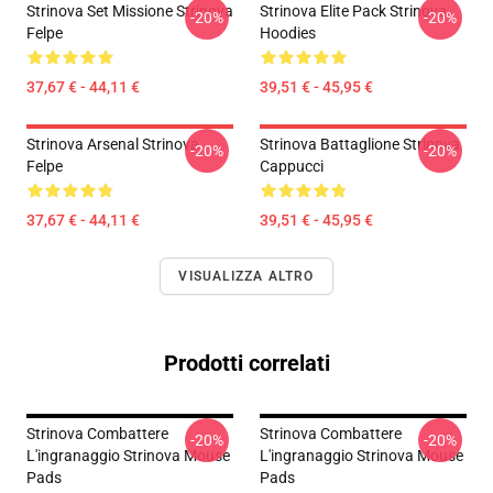
Strinova Set Missione Strinova
Strinova Elite Pack Strinova
-20%
-20%
Felpe
Hoodies
37,67 € - 44,11 €
39,51 € - 45,95 €
Strinova Arsenal Strinova
Strinova Battaglione Strinova
-20%
-20%
Felpe
Cappucci
37,67 € - 44,11 €
39,51 € - 45,95 €
VISUALIZZA ALTRO
Prodotti correlati
Strinova Combattere
Strinova Combattere
-20%
-20%
L'ingranaggio Strinova Mouse
L'ingranaggio Strinova Mouse
Pads
Pads