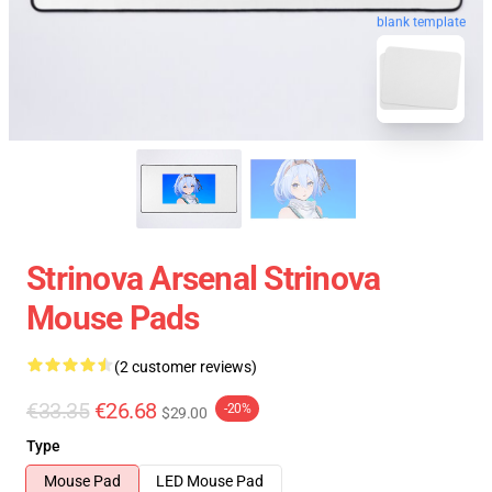
blank template
Strinova Arsenal Strinova
Mouse Pads
(2 customer reviews)
€33.35
€26.68
-20%
$29.00
Type
Mouse Pad
LED Mouse Pad