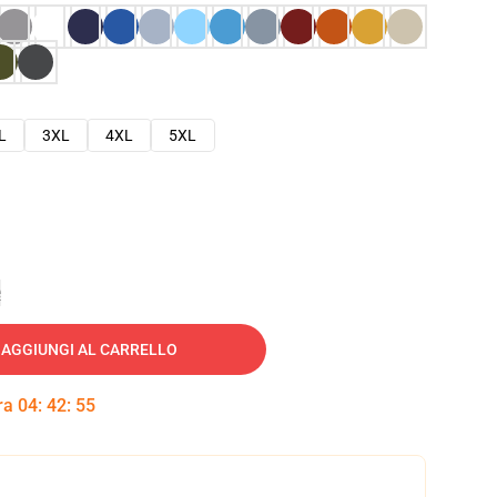
L
3XL
4XL
5XL
e
AGGIUNGI AL CARRELLO
tra
04
:
42
:
54