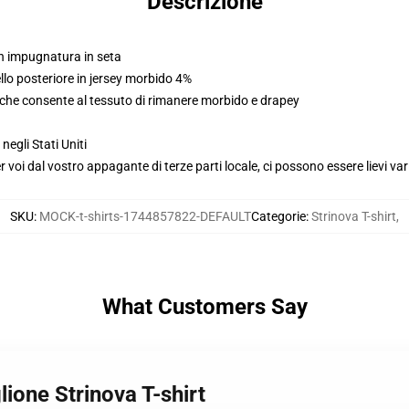
Descrizione
on impugnatura in seta
llo posteriore in jersey morbido 4%
 che consente al tessuto di rimanere morbido e drapey
gli Stati Uniti
voi dal vostro appagante di terze parti locale, ci possono essere lievi var
SKU
:
MOCK-t-shirts-1744857822-DEFAULT
Categorie
:
Strinova T-shirt
,
What Customers Say
lione Strinova T-shirt