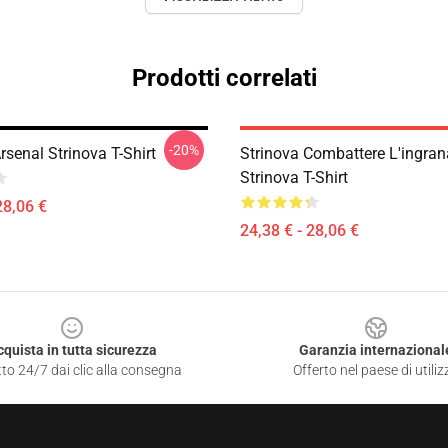
Prodotti correlati
-20%
rsenal Strinova T-Shirt
Strinova Combattere L'ingra
Strinova T-Shirt
28,06 €
24,38 € - 28,06 €
cquista in tutta sicurezza
Garanzia internazional
to 24/7 dai clic alla consegna
Offerto nel paese di utiliz