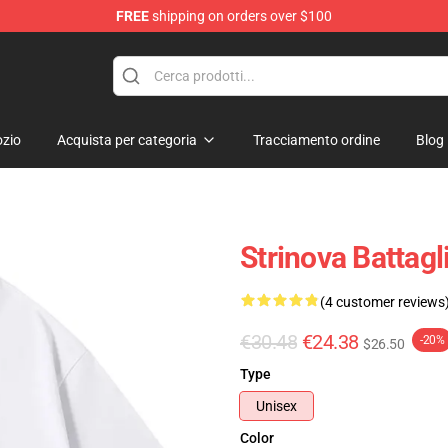
FREE
shipping on orders over $100
zio
Acquista per categoria
Tracciamento ordine
Blog
Strinova Battagl
(4 customer reviews
€30.48
€24.38
-20%
$26.50
Type
Unisex
Color