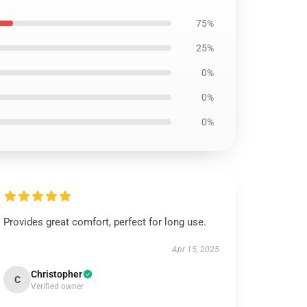
75%
25%
0%
0%
0%
Provides great comfort, perfect for long use.
Apr 15, 2025
Christopher
C
Verified owner