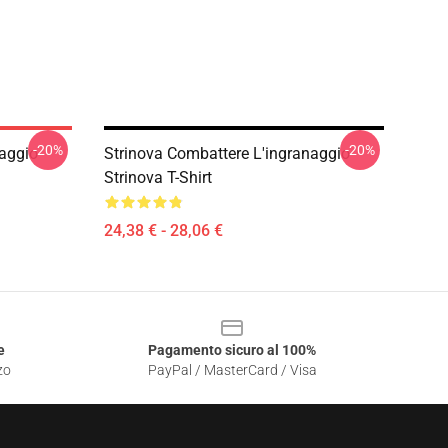
-20%
-20%
naggio
Strinova Combattere L'ingranaggio
Strinova T-Shirt
24,38 € - 28,06 €
e
Pagamento sicuro al 100%
zo
PayPal / MasterCard / Visa