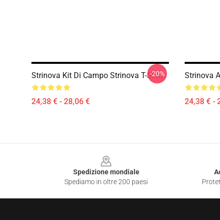
-20%
Strinova Kit Di Campo Strinova T-Shirt
Strinova A
24,38 € - 28,06 €
24,38 € - 
Footer
Spedizione mondiale
A
Spediamo in oltre 200 paesi
Protet