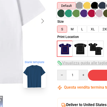
Default
Size
S
M
L
XL
2X
Print Location
blank template
Visualizza guida alle tagli
Quantity
Questa vendita termina 
Deliver to United States