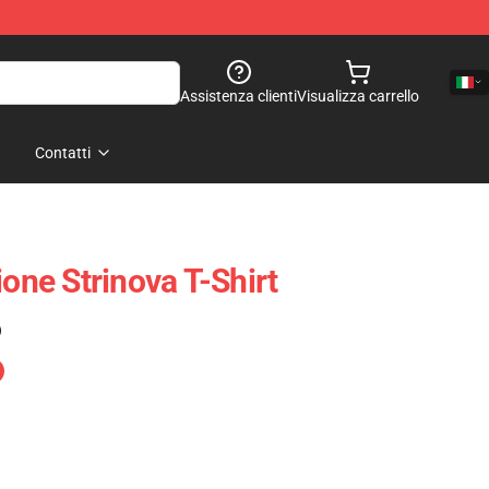
Assistenza clienti
Visualizza carrello
Contatti
ione Strinova T-Shirt
)