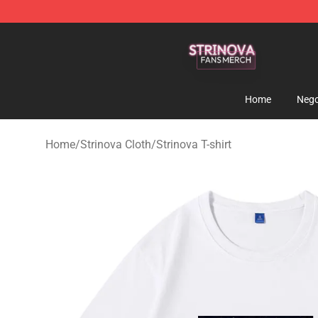
Strinova Shop - Official Strinova Merchandise Store
Home
Nego
Home
/
Strinova Cloth
/
Strinova T-shirt