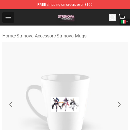
FREE
shipping on orders over $100
Strinova Shop - Official Strinova Merchandise Store
Open menu
Home
/
Strinova Accessori
/
Strinova Mugs