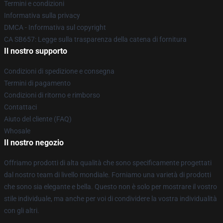
Termini e condizioni
Informativa sulla privacy
DMCA - Informativa sul copyright
CA SB657: Legge sulla trasparenza della catena di fornitura
Il nostro supporto
Condizioni di spedizione e consegna
Termini di pagamento
Condizioni di ritorno e rimborso
Contattaci
Aiuto del cliente (FAQ)
Whosale
Il nostro negozio
Offriamo prodotti di alta qualità che sono specificamente progettati
dal nostro team di livello mondiale. Forniamo una varietà di prodotti
che sono sia elegante e bella. Questo non è solo per mostrare il vostro
stile individuale, ma anche per voi di condividere la vostra individualità
con gli altri.