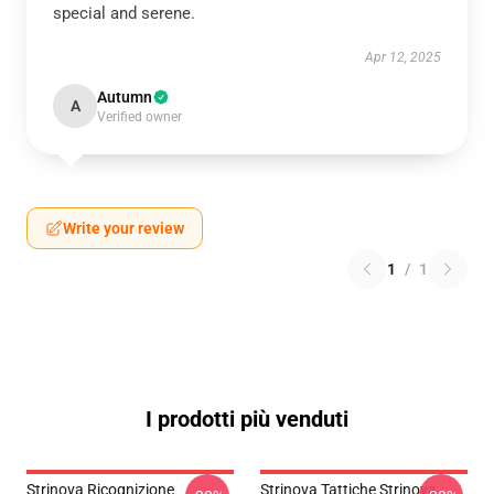
special and serene.
Apr 12, 2025
Autumn
A
Verified owner
Write your review
1
/
1
I prodotti più venduti
Strinova Ricognizione
Strinova Tattiche Strinova