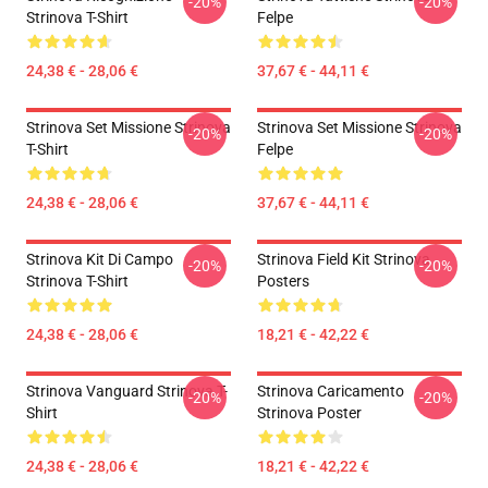
-20%
-20%
Strinova T-Shirt
Felpe
24,38 € - 28,06 €
37,67 € - 44,11 €
Strinova Set Missione Strinova
Strinova Set Missione Strinova
-20%
-20%
T-Shirt
Felpe
24,38 € - 28,06 €
37,67 € - 44,11 €
Strinova Kit Di Campo
Strinova Field Kit Strinova
-20%
-20%
Strinova T-Shirt
Posters
24,38 € - 28,06 €
18,21 € - 42,22 €
Strinova Vanguard Strinova T-
Strinova Caricamento
-20%
-20%
Shirt
Strinova Poster
24,38 € - 28,06 €
18,21 € - 42,22 €