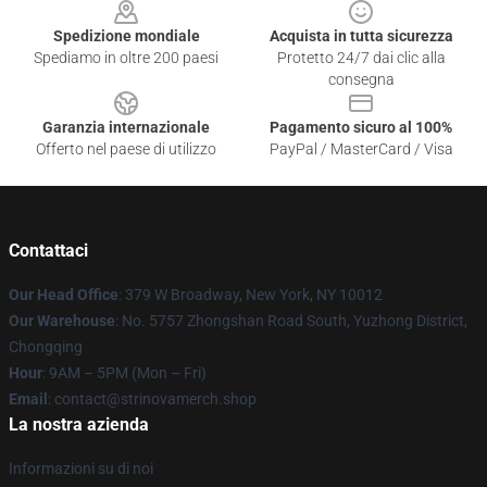
Spedizione mondiale
Acquista in tutta sicurezza
Spediamo in oltre 200 paesi
Protetto 24/7 dai clic alla
consegna
Garanzia internazionale
Pagamento sicuro al 100%
Offerto nel paese di utilizzo
PayPal / MasterCard / Visa
Contattaci
Our Head Office
: 379 W Broadway, New York, NY 10012
Our Warehouse
: No. 5757 Zhongshan Road South, Yuzhong District,
Chongqing
Hour
: 9AM – 5PM (Mon – Fri)
Email
: contact@strinovamerch.shop
La nostra azienda
Informazioni su di noi