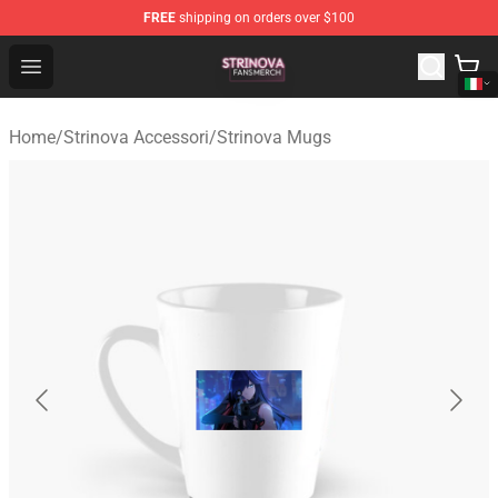
FREE
shipping on orders over $100
Strinova Shop - Official Strinova Merchandise Store
Open menu
Home
/
Strinova Accessori
/
Strinova Mugs