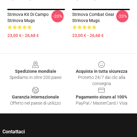
Strinova Kit Di Campo
Strinova Combat Gear
-20%
-20%
Strinova Mugs
Strinova Mugs
23,00 € - 26,68 €
23,00 € - 26,68 €
Footer
Spedizione mondiale
Acquista in tutta sicurezza
Spediamo in oltre 200 paesi
Protetto 24/7 dai clic alla
consegna
Garanzia internazionale
Pagamento sicuro al 100%
Offerto nel paese di utilizzo
PayPal / MasterCard / Visa
Contattaci