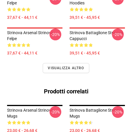
Felpe
Hoodies
37,67 € - 44,11 €
39,51 € - 45,95 €
Strinova Arsenal Strinova
Strinova Battaglione Strinova
-20%
-20%
Felpe
Cappucci
37,67 € - 44,11 €
39,51 € - 45,95 €
VISUALIZZA ALTRO
Prodotti correlati
Strinova Arsenal Strinova
Strinova Battaglione Strinova
-20%
-20%
Mugs
Mugs
23,00 € - 26,68 €
23,00 € - 26,68 €