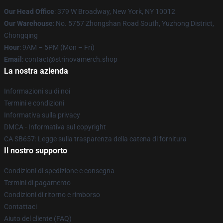
Our Head Office
: 379 W Broadway, New York, NY 10012
Our Warehouse
: No. 5757 Zhongshan Road South, Yuzhong District,
Chongqing
Hour
: 9AM – 5PM (Mon – Fri)
Email
: contact@strinovamerch.shop
La nostra azienda
Informazioni su di noi
Termini e condizioni
Informativa sulla privacy
DMCA - Informativa sul copyright
CA SB657: Legge sulla trasparenza della catena di fornitura
Il nostro supporto
Condizioni di spedizione e consegna
Termini di pagamento
Condizioni di ritorno e rimborso
Contattaci
Aiuto del cliente (FAQ)