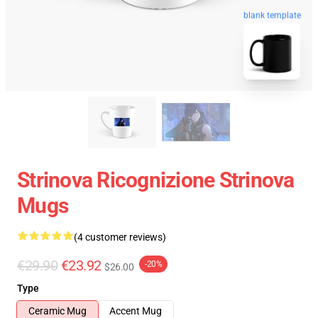
blank template
Strinova Ricognizione Strinova
Mugs
(4 customer reviews)
€29.90
€23.92
-20%
$26.00
Type
Ceramic Mug
Accent Mug