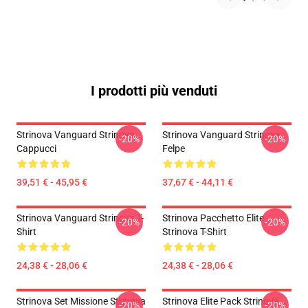
I prodotti più venduti
Strinova Vanguard Strinova
Strinova Vanguard Strinova
-20%
-20%
Cappucci
Felpe
39,51 € - 45,95 €
37,67 € - 44,11 €
Strinova Vanguard Strinova T-
Strinova Pacchetto Elite
-20%
-20%
Shirt
Strinova T-Shirt
24,38 € - 28,06 €
24,38 € - 28,06 €
Strinova Set Missione Strinova
Strinova Elite Pack Strinova
-20%
-20%