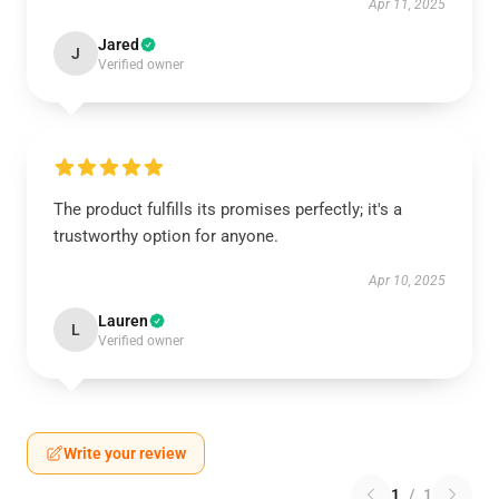
Apr 11, 2025
Jared
J
Verified owner
The product fulfills its promises perfectly; it's a
trustworthy option for anyone.
Apr 10, 2025
Lauren
L
Verified owner
Write your review
1
/
1