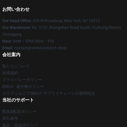
お問い合わせ
Our Head Office
: 379 W Broadway, New York, NY 10012
Our Warehouse
: No. 5757 Zhongshan Road South, Yuzhong District,
Chongqing
Hour
: 9AM – 5PM (Mon – Fri)
Email
: contact@strinovamerch.shop
会社案内
私たちについて
利用規約
プライバシーポリシー
DMCA - 著作権ポリシー
カリフォルニアSB657: サプライチェーンの透明性法
当社のサポート
配送&配送ポリシー
支払条件
返品・返金ポリシー