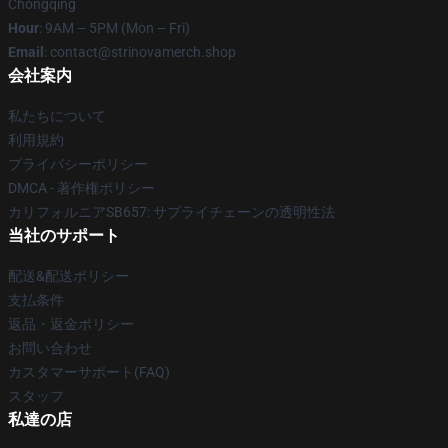
Chongqing
Hour
: 9AM – 5PM (Mon – Fri)
Email
: contact@strinovamerch.shop
会社案内
私たちについて
利用規約
プライバシーポリシー
DMCA - 著作権ポリシー
カリフォルニアSB657: サプライチェーンの透明性法
当社のサポート
配送&配送ポリシー
支払条件
返品・返金ポリシー
お問い合わせ
カスタマーサポート(FAQ)
スタッフ
私達の店