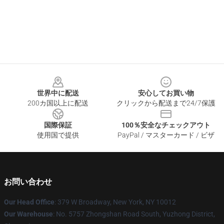
Footer
世界中に配送
安心してお買い物
200カ国以上に配送
クリックから配送まで24/7保護
国際保証
100％安全なチェックアウト
使用国で提供
PayPal / マスターカード / ビザ
お問い合わせ
Our Head Office
: 379 W Broadway, New York, NY 10012
Our Warehouse
: No. 5757 Zhongshan Road South, Yuzhong District,