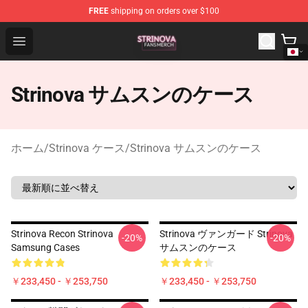
FREE
shipping on orders over $100
Strinova Shop - Official Strinova Merchandise Store
Open menu
Strinova サムスンのケース
ホーム
/
Strinova ケース
/
Strinova サムスンのケース
Strinova Recon Strinova
Strinova ヴァンガード Strinova
-20%
-20%
Samsung Cases
サムスンのケース
￥233,450 - ￥253,750
￥233,450 - ￥253,750