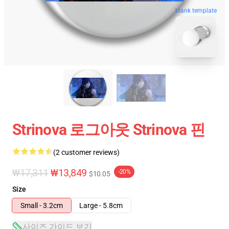
blank template
Strinova 로그아웃 Strinova 핀
(2 customer reviews)
₩17,311
₩13,849
-20%
$10.05
Size
Small - 3.2cm
Large - 5.8cm
사이즈 가이드 보기