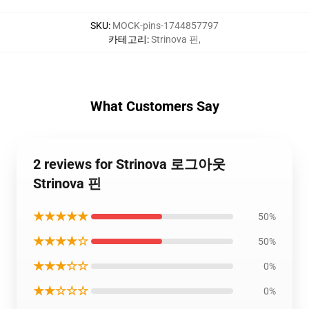
SKU
:
MOCK-pins-1744857797
카테고리
:
Strinova 핀
,
What Customers Say
2 reviews for Strinova 로그아웃
Strinova 핀
★★★★★
50%
★★★★☆
50%
★★★☆☆
0%
★★☆☆☆
0%