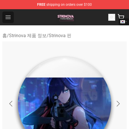
FREE
shipping on orders over $100
Strinova Shop - Official Strinova Merchandise Store
Open menu
홈
/
Strinova 제품 정보
/
Strinova 핀