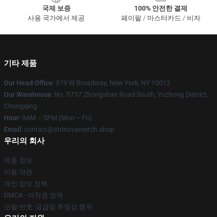
국제 보증
100% 안전한 결제
사용 국가에서 제공
페이팔 / 마스터카드 / 비자
기타 제품
Our Head Office
: 379 W Broadway, New York, NY 10012
Our Warehouse
: No. 5757 Zhongshan Road South, Yuzhong District,
Chongqing
Hour
: 9AM – 5PM (Mon – Fri)
Email
: contact@strinovamerch.shop
우리의 회사
제품 정보
이용 약관
개인 정보 정책
DMCA - 저작권 정책
모델 번호: 공급망 투명성 행위