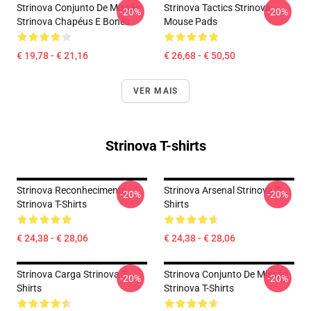
Strinova Conjunto De Missão
Strinova Tactics Strinova
-20%
-20%
Strinova Chapéus E Bonés
Mouse Pads
€ 19,78 - € 21,16
€ 26,68 - € 50,50
VER MAIS
Strinova T-shirts
Strinova Reconhecimento
Strinova Arsenal Strinova T-
-20%
-20%
Strinova T-Shirts
Shirts
€ 24,38 - € 28,06
€ 24,38 - € 28,06
Strinova Carga Strinova T-
Strinova Conjunto De Missão
-20%
-20%
Shirts
Strinova T-Shirts