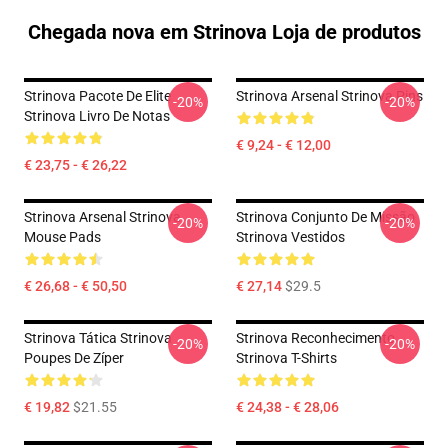
Chegada nova em Strinova Loja de produtos
Strinova Pacote De Elite
Strinova Arsenal Strinova Pins
-20%
-20%
Strinova Livro De Notas
€ 9,24 - € 12,00
€ 23,75 - € 26,22
Strinova Arsenal Strinova
Strinova Conjunto De Missão
-20%
-20%
Mouse Pads
Strinova Vestidos
€ 26,68 - € 50,50
€ 27,14
$29.5
Strinova Tática Strinova
Strinova Reconhecimento
-20%
-20%
Poupes De Zíper
Strinova T-Shirts
€ 19,82
$21.55
€ 24,38 - € 28,06