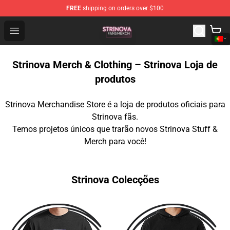
FREE
shipping on orders over $100
Strinova Shop - Official Strinova Merchandise Store
Open menu
Strinova Merch & Clothing – Strinova Loja de
produtos
Strinova Merchandise Store é a loja de produtos oficiais para
Strinova fãs.
Temos projetos únicos que trarão novos Strinova Stuff &
Merch para você!
Strinova Colecções