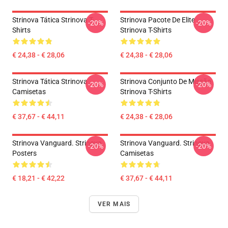
Strinova Tática Strinova T-
Strinova Pacote De Elite
-20%
-20%
Shirts
Strinova T-Shirts
€ 24,38 - € 28,06
€ 24,38 - € 28,06
Strinova Tática Strinova
Strinova Conjunto De Missão
-20%
-20%
Camisetas
Strinova T-Shirts
€ 37,67 - € 44,11
€ 24,38 - € 28,06
Strinova Vanguard. Strinova
Strinova Vanguard. Strinova
-20%
-20%
Posters
Camisetas
€ 18,21 - € 42,22
€ 37,67 - € 44,11
VER MAIS