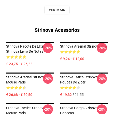
VER MAIS
Strinova Acessórios
Strinova Pacote De Elite
Strinova Arsenal Strinova Pins
-20%
-20%
Strinova Livro De Notas
€ 9,24 - € 12,00
€ 23,75 - € 26,22
Strinova Arsenal Strinova
Strinova Tática Strinova
-20%
-20%
Mouse Pads
Poupes De Zíper
€ 26,68 - € 50,50
€ 19,82
$21.55
Strinova Tactics Strinova
Strinova Carga Strinova
-20%
-20%
Mouse Pads
Canecas