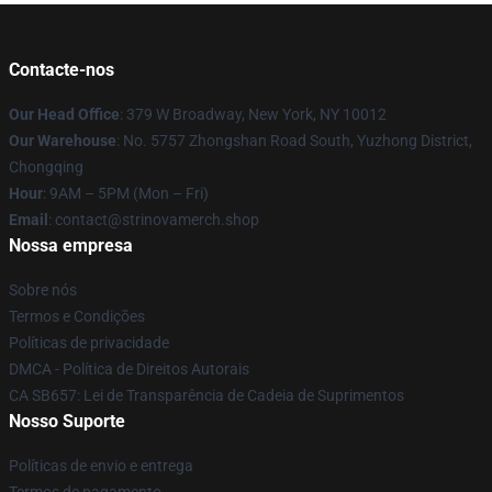
Contacte-nos
Our Head Office
: 379 W Broadway, New York, NY 10012
Our Warehouse
: No. 5757 Zhongshan Road South, Yuzhong District,
Chongqing
Hour
: 9AM – 5PM (Mon – Fri)
Email
: contact@strinovamerch.shop
Nossa empresa
Sobre nós
Termos e Condições
Políticas de privacidade
DMCA - Política de Direitos Autorais
CA SB657: Lei de Transparência de Cadeia de Suprimentos
Nosso Suporte
Políticas de envio e entrega