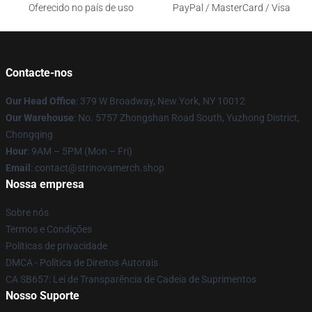
Oferecido no país de uso
PayPal / MasterCard / Visa
Contacte-nos
Our Head Office
: 379 W Broadway, New York, NY 10012
Our Warehouse
: No. 5757 Zhongshan Road South, Yuzhong District,
Chongqing
Hour
: 9AM – 5PM (Mon – Fri)
Email
: contact@strinovamerch.shop
Nossa empresa
Sobre nós
Termos e Condições
Políticas de privacidade
DMCA - Política de Direitos Autorais
CA SB657: Lei de Transparência de Cadeia de Suprimentos
Nosso Suporte