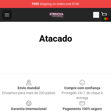
FREE
shipping on orders over $100
Strinova Shop - Official Strinova Merchandise Store
Open menu
Atacado
Footer
Envio mundial
Compre com confiança
Enviamos para mais de 200 países
Protegido 24/7, do clique à
entrega
Garantia internacional
Pagamento 100% seguro