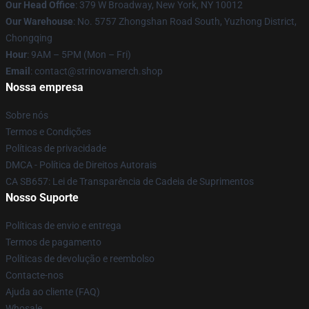
Our Head Office
: 379 W Broadway, New York, NY 10012
Our Warehouse
: No. 5757 Zhongshan Road South, Yuzhong District,
Chongqing
Hour
: 9AM – 5PM (Mon – Fri)
Email
: contact@strinovamerch.shop
Nossa empresa
Sobre nós
Termos e Condições
Políticas de privacidade
DMCA - Política de Direitos Autorais
CA SB657: Lei de Transparência de Cadeia de Suprimentos
Nosso Suporte
Políticas de envio e entrega
Termos de pagamento
Políticas de devolução e reembolso
Contacte-nos
Ajuda ao cliente (FAQ)
Whosale