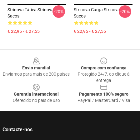
Strinova Tática Strinova
Strinova Carga Strinova
-20%
-20%
Sacos
Sacos
€ 22,95 - € 27,55
€ 22,95 - € 27,55
Footer
Envio mundial
Compre com confiança
Enviamos para mais de 200 países
Protegido 24/7, do clique à
entrega
Garantia internacional
Pagamento 100% seguro
Oferecido no país de uso
PayPal / MasterCard / Visa
Contacte-nos