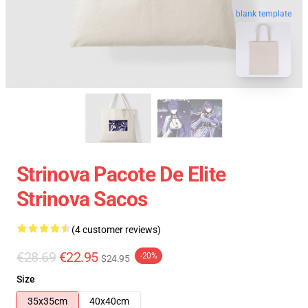
blank template
Strinova Pacote De Elite
Strinova Sacos
(4 customer reviews)
€28.69
€22.95
-20%
$24.95
Size
35x35cm
40x40cm