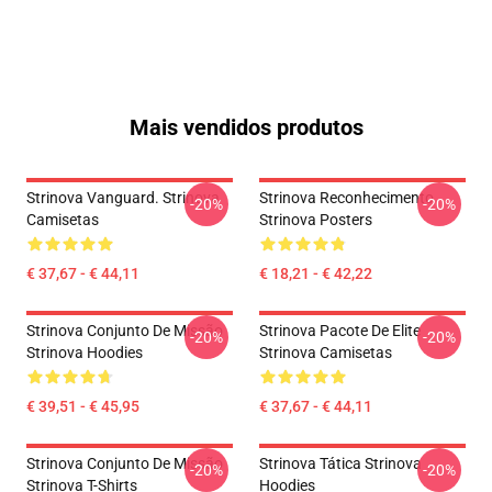
Mais vendidos produtos
Strinova Vanguard. Strinova
Strinova Reconhecimento
-20%
-20%
Camisetas
Strinova Posters
€ 37,67 - € 44,11
€ 18,21 - € 42,22
Strinova Conjunto De Missão
Strinova Pacote De Elite
-20%
-20%
Strinova Hoodies
Strinova Camisetas
€ 39,51 - € 45,95
€ 37,67 - € 44,11
Strinova Conjunto De Missão
Strinova Tática Strinova
-20%
-20%
Strinova T-Shirts
Hoodies