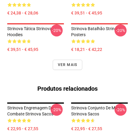
€ 24,38 - € 28,06
€ 39,51 - € 45,95
Strinova Tática Strinova
Strinova Batalhão Strinova
-20%
-20%
Hoodies
Posters
€ 39,51 - € 45,95
€ 18,21 - € 42,22
VER MAIS
Produtos relacionados
Strinova Engrenagem De
Strinova Conjunto De Missão
-20%
-20%
Combate Strinova Sacos
Strinova Sacos
€ 22,95 - € 27,55
€ 22,95 - € 27,55