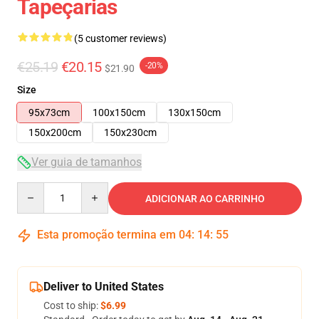
Tapeçarias
(5 customer reviews)
€25.19
€20.15
-20%
$21.90
Size
95x73cm
100x150cm
130x150cm
150x200cm
150x230cm
Ver guia de tamanhos
Quantity
ADICIONAR AO CARRINHO
Esta promoção termina em
04
:
14
:
55
Deliver to United States
Cost to ship:
$6.99