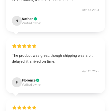
expectations; it’s a dependable choice.
Apr 14, 2025
Nathan
N
Verified owner
The product was great, though shipping was a bit
delayed, it arrived on time.
Apr 11, 2025
Florence
F
Verified owner