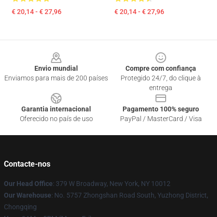
€ 20,14 - € 27,96
€ 20,14 - € 27,96
Footer
Envio mundial
Compre com confiança
Enviamos para mais de 200 países
Protegido 24/7, do clique à
entrega
Garantia internacional
Pagamento 100% seguro
Oferecido no país de uso
PayPal / MasterCard / Visa
Contacte-nos
Our Head Office
: 379 W Broadway, New York, NY 10012
Our Warehouse
: No. 5757 Zhongshan Road South, Yuzhong District,
Chongqing