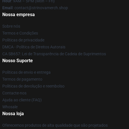
Hour
: 9AM – 5PM (Mon – Fri)
Email
: contact@strinovamerch.shop
Nossa empresa
Sobre nós
Termos e Condições
Políticas de privacidade
DMCA - Política de Direitos Autorais
CA SB657: Lei de Transparência de Cadeia de Suprimentos
Nosso Suporte
Políticas de envio e entrega
Termos de pagamento
Políticas de devolução e reembolso
Contacte-nos
Ajuda ao cliente (FAQ)
Whosale
Nossa loja
Oferecemos produtos de alta qualidade que são projetados