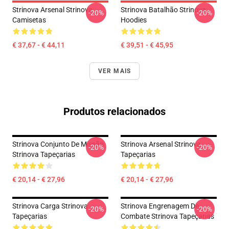
Strinova Arsenal Strinova
Strinova Batalhão Strinova
-20%
-20%
Camisetas
Hoodies
€ 37,67 - € 44,11
€ 39,51 - € 45,95
VER MAIS
Produtos relacionados
Strinova Conjunto De Missão
Strinova Arsenal Strinova
-20%
-20%
Strinova Tapeçarias
Tapeçarias
€ 20,14 - € 27,96
€ 20,14 - € 27,96
Strinova Carga Strinova
Strinova Engrenagem De
-20%
-20%
Tapeçarias
Combate Strinova Tapeçarias