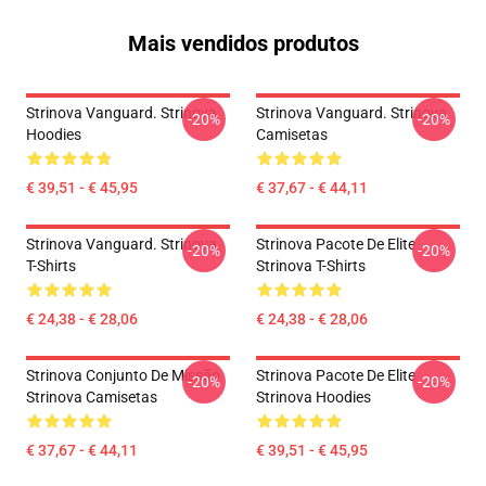
Mais vendidos produtos
Strinova Vanguard. Strinova
Strinova Vanguard. Strinova
-20%
-20%
Hoodies
Camisetas
€ 39,51 - € 45,95
€ 37,67 - € 44,11
Strinova Vanguard. Strinova
Strinova Pacote De Elite
-20%
-20%
T-Shirts
Strinova T-Shirts
€ 24,38 - € 28,06
€ 24,38 - € 28,06
Strinova Conjunto De Missão
Strinova Pacote De Elite
-20%
-20%
Strinova Camisetas
Strinova Hoodies
€ 37,67 - € 44,11
€ 39,51 - € 45,95